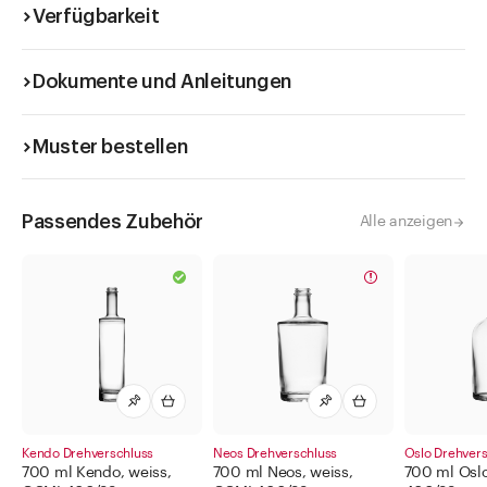
Verfügbarkeit
Dokumente und Anleitungen
Muster bestellen
Passendes Zubehör
Alle anzeigen
Kendo Drehverschluss
Neos Drehverschluss
Oslo Drehvers
700 ml Kendo, weiss,
700 ml Neos, weiss,
700 ml Oslo