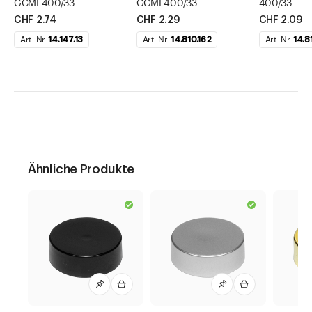
GCMI 400/33
GCMI 400/33
400/33
CHF 2.74
CHF 2.29
CHF 2.09
Art.-Nr.
14.147.13
Art.-Nr.
14.810.162
Art.-Nr.
14.8
Ähnliche Produkte