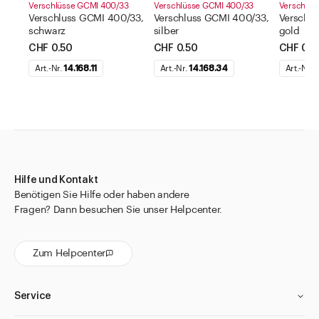
Verschlüsse GCMI 400/33
Verschlüsse GCMI 400/33
Verschlüs
Verschluss GCMI 400/33,
Verschluss GCMI 400/33,
Verschlu
schwarz
silber
gold
CHF 0.50
CHF 0.50
CHF 0.5
Art.-Nr.
14.168.11
Art.-Nr.
14.168.34
Art.-Nr.
1
Hilfe und Kontakt
Benötigen Sie Hilfe oder haben andere
Fragen? Dann besuchen Sie unser Helpcenter.
Zum Helpcenter
Service