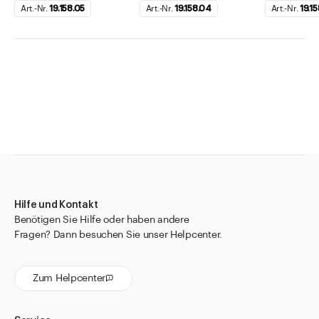
Art.-Nr.
19.158.05
Art.-Nr.
19.158.04
Art.-Nr.
19.1
Hilfe und Kontakt
Benötigen Sie Hilfe oder haben andere
Fragen? Dann besuchen Sie unser Helpcenter.
Zum Helpcenter