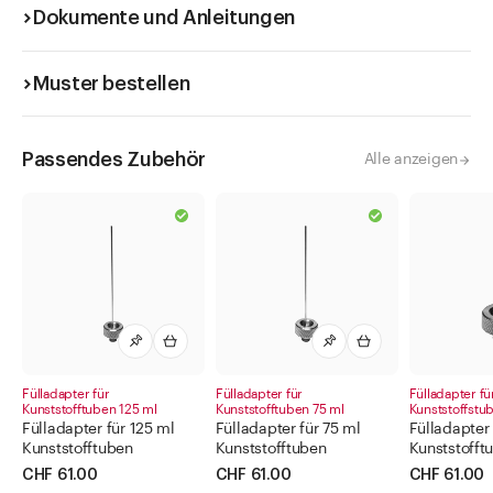
Dokumente und Anleitungen
Muster bestellen
Passendes Zubehör
Alle anzeigen
Fülladapter für
Fülladapter für
Fülladapter fü
Kunststofftuben 125 ml
Kunststofftuben 75 ml
Kunststoffstu
Fülladapter für 125 ml
Fülladapter für 75 ml
Fülladapter 
Kunststofftuben
Kunststofftuben
Kunststofft
CHF 61.00
CHF 61.00
CHF 61.00