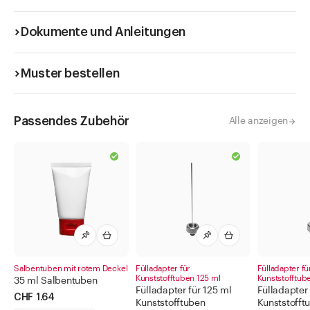
Dokumente und Anleitungen
Muster bestellen
Passendes Zubehör
Alle anzeigen
Salbentuben mit rotem Deckel
Fülladapter für
Fülladapter fü
Kunststofftuben 125 ml
Kunststofftub
35 ml Salbentuben
Fülladapter für 125 ml
Fülladapter 
CHF 1.64
Kunststofftuben
Kunststofft