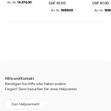
Art.-Nr.
14.374.00
CHF 61.00
CHF 61.00
Art.-Nr.
19.158.05
Art.-Nr.
19.1
Hilfe und Kontakt
Benötigen Sie Hilfe oder haben andere
Fragen? Dann besuchen Sie unser Helpcenter.
Zum Helpcenter