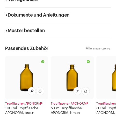
Dokumente und Anleitungen
Muster bestellen
Passendes Zubehör
Alle anzeigen
Tropfflaschen APONORM®
Tropfflaschen APONORM®
Tropfflasch
100 ml Tropfflasche
50 ml Tropfflasche
30 ml Tropf
APONORM, braun
APONORM, braun
APONORM, 