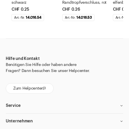
schwarz
Randtropfverschluss, rot
elfenbei
CHF 0.25
CHF 0.26
CHF 0.2
Art.-Nr.
14.016.54
Art.-Nr.
14.016.53
Art.-Nr.
1
Hilfe und Kontakt
Benötigen Sie Hilfe oder haben andere
Fragen? Dann besuchen Sie unser Helpcenter.
Zum Helpcenter
Service
Unternehmen