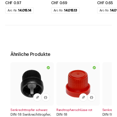
CHF 0.97
CHF 0.69
CHF 0.65
Art.-Nr.
14.015.14
Art.-Nr.
14.015.13
Art.-Nr.
14.0
Ähnliche Produkte
Senkrechttropfer schwarz
Randtropfverschlüsse rot
Senkrecht
DIN-18 Senkrechttropfer,
DIN-18
DIN-18 S