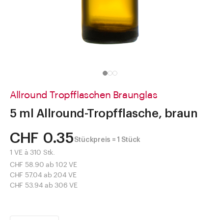
Direkt zu
Aktuelles
Shop the Look
Helpcenter
Unternehmen
Allround Tropfflaschen Braunglas
5 ml Allround-Tropfflasche, braun
CHF 0.35
Stückpreis = 1 Stück
1 VE à 310 Stk.
CHF 58.90 ab 102 VE
CHF 57.04 ab 204 VE
CHF 53.94 ab 306 VE