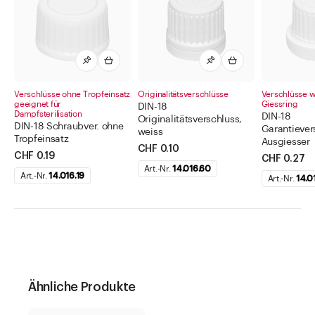
Anwendungen. Eine eigene Eingangskontrolle sowie die Prüfung der
Eignung für das jeweilige Füllgut bleiben erforderlich.
Verschlüsse ohne Tropfeinsatz
Originalitätsverschlüsse
Verschlüsse w
geeignet für
Giessring
DIN-18
Dampfsterilisation
DIN-18
Originalitätsverschluss,
DIN-18 Schraubver. ohne
Garantiever
weiss
Tropfeinsatz
Ausgiesser
CHF 0.10
CHF 0.19
CHF 0.27
Art.-Nr.
14.016.60
Art.-Nr.
14.016.19
Art.-Nr.
14.0
Ähnliche Produkte