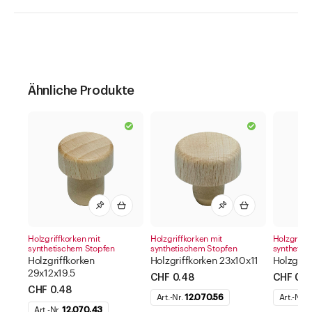
Ähnliche Produkte
Holzgriffkorken mit
Holzgriffkorken mit
Holzgriffk
synthetischem Stopfen
synthetischem Stopfen
synthetis
Holzgriffkorken
Holzgriffkorken 23x10x11
Holzgrif
29x12x19.5
CHF 0.48
CHF 0.6
CHF 0.48
Art.-Nr.
12.070.56
Art.-Nr.
1
Art.-Nr.
12.070.43