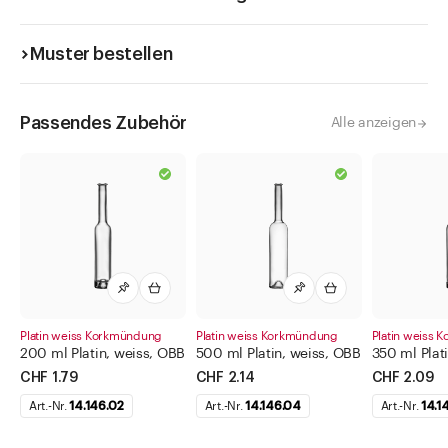
Muster bestellen
Passendes Zubehör
Alle anzeigen
Platin weiss Korkmündung
Platin weiss Korkmündung
Platin weiss
200 ml Platin, weiss, OBB
500 ml Platin, weiss, OBB
350 ml Plat
CHF 1.79
CHF 2.14
CHF 2.09
Art.-Nr.
14.146.02
Art.-Nr.
14.146.04
Art.-Nr.
14.1