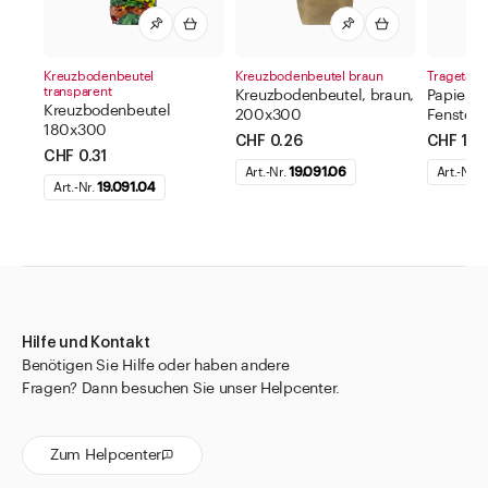
Kreuzbodenbeutel
Kreuzbodenbeutel braun
Tragetasc
transparent
Kreuzbodenbeutel, braun,
Papiertr
Kreuzbodenbeutel
200x300
Fenster 
180x300
CHF 0.26
CHF 1.13
CHF 0.31
Art.-Nr.
19.091.06
Art.-Nr.
1
Art.-Nr.
19.091.04
Hilfe und Kontakt
Benötigen Sie Hilfe oder haben andere
Fragen? Dann besuchen Sie unser Helpcenter.
Zum Helpcenter