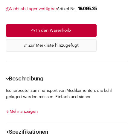
Nicht ab Lager verfügbar
Artikel-Nr .
19.095.25
In den Warenkorb
Zur Merkliste hinzugefügt
Beschreibung
Isolierbeutel zum Transport von Medikamenten, die kühl
gelagert werden müssen. Einfach und sicher
wiederverschliessbar mit ZIP-Verschluss, dadurch mehrfach
verwendbar.
Mehr anzeigen
Spezifikationen