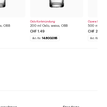
Oslo Korkmündung
Opera Korkm
ss, OBB
200 ml Oslo, weiss, OBB
500 ml Oper
CHF 1.49
CHF 2.21
Art.-Nr.
14.800.095
Art.-Nr.
14.14