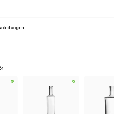
nleitungen
ör