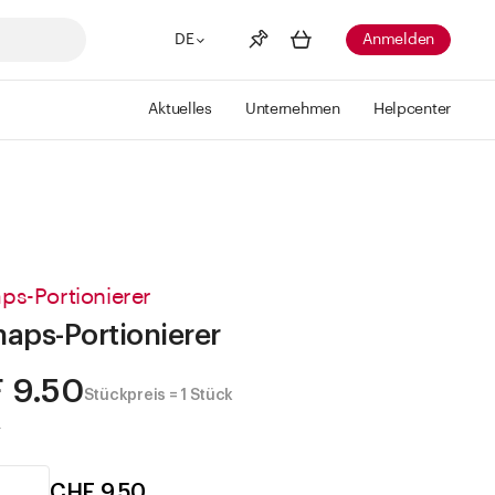
DE
Anmelden
Aktuelles
Unternehmen
Helpcenter
Merkliste
Mehr anzeigen
Info
Sie haben keine Wunschlisten
erstellt
ps-Portionierer
aps-Portionierer
 9.50
Stückpreis = 1 Stück
.
CHF 9.50