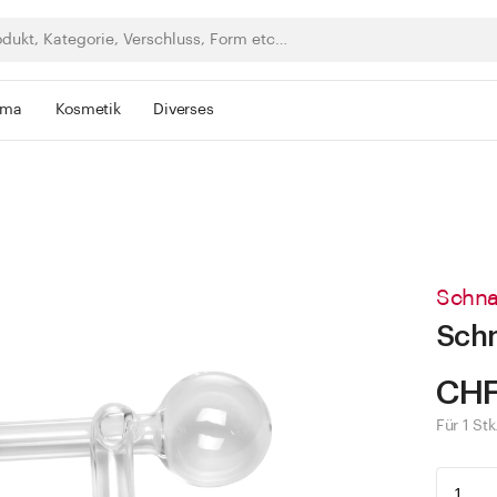
rma
Kosmetik
Diverses
Schna
Schn
CHF
Für 1 Stk