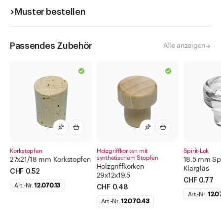
Muster bestellen
Passendes Zubehör
Alle anzeigen
Korkstopfen
Holzgriffkorken mit
Spirit-Lok
synthetischem Stopfen
27x21/18 mm Korkstopfen
18.5 mm Spi
Holzgriffkorken
Klarglas
CHF 0.52
29x12x19.5
CHF 0.77
Art.-Nr.
12.070.13
CHF 0.48
Art.-Nr.
12.0
Art.-Nr.
12.070.43