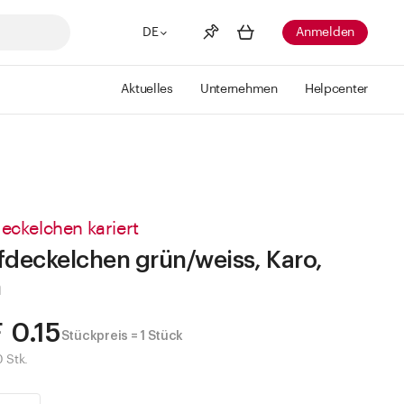
DE
Anmelden
Aktuelles
Unternehmen
Helpcenter
Merkliste
Mehr anzeigen
Info
Sie haben keine Wunschlisten
erstellt
eckelchen kariert
fdeckelchen grün/weiss, Karo,
n
 0.15
Stückpreis = 1 Stück
0 Stk.