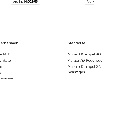
Art.-Nr.
14.029.85
Art.-Nr.
14.029.84
ternehmen
Standorte
er M+K
Müller + Krempel AG
tifikate
Planzer AG Regensdorf
am
Müller + Krempel SA
Sonstiges
ks
sourcen
Fabrikläden
ropack
Videoanleitungen
Katalog 2026