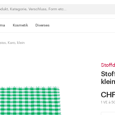
rma
Kosmetik
Diverses
ss, Karo, klein
Stoffd
Stof
klei
CHF
1 VE à 5