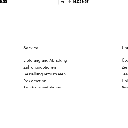
9.88
Art.-Nr.
14.029.87
Service
Un
Lieferung und Abholung
Üb
Zahlungsoptionen
Zer
Bestellung retournieren
Te
Reklamation
Lin
Sendungsverfolgung
Res
Firmenkunden
Vet
Schnellbestellung