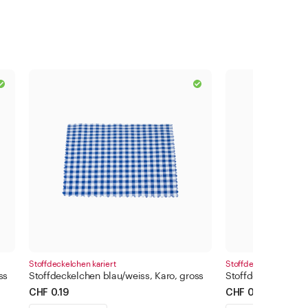
Stoffdeckelchen kariert
Stoffdeckelchen karie
ss
Stoffdeckelchen blau/weiss, Karo, gross
Stoffdeckelchen bl
CHF 0.19
CHF 0.15