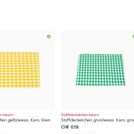
n kariert
Stoffdeckelchen kariert
hen gelb/weiss, Karo, klein
Stoffdeckelchen grün/weiss, Karo, gro
CHF 0.19