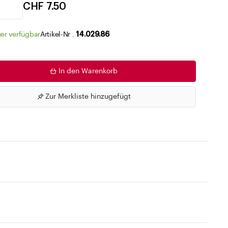
Zu den Merklisten
CHF 7.50
er verfügbar
Artikel-Nr .
14.029.86
In den Warenkorb
Zur Merkliste hinzugefügt