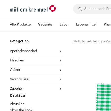
Alle Produkte
Getränke
Labor
Lebensmittel
Pha
Kategorien
Stoffdeckelchen grün/wei
Apothekenbedarf
Flaschen
Gläser
Verschlüsse
Zubehör
Direkt zu
Aktuelles
Shop the Look