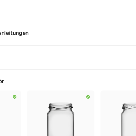
nleitungen
ör