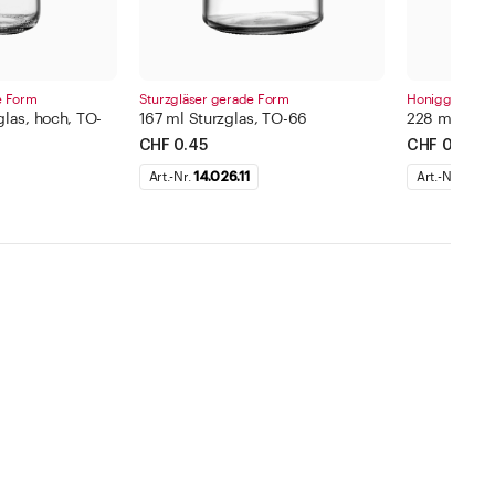
e Form
Sturzgläser gerade Form
Honiggläser n
glas, hoch, TO-
167 ml Sturzglas, TO-66
228 ml Honig
CHF 0.45
CHF 0.44
Art.-Nr.
14.026.11
Art.-Nr.
14.02