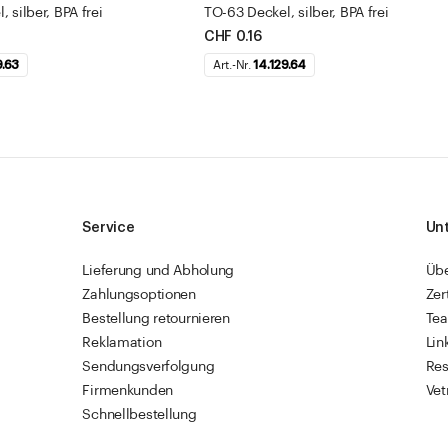
 silber, BPA frei
TO-63 Deckel, silber, BPA frei
CHF 0.16
9.63
Art.-Nr.
14.129.64
Service
Un
Lieferung und Abholung
Üb
Zahlungsoptionen
Zer
Bestellung retournieren
Te
Reklamation
Lin
Sendungsverfolgung
Res
Firmenkunden
Vet
Schnellbestellung