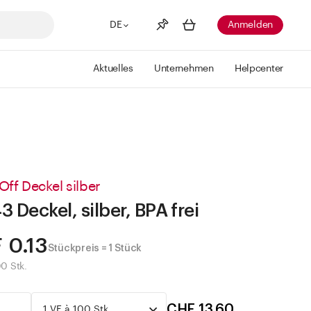
DE
Anmelden
Aktuelles
Unternehmen
Helpcenter
Merkliste
Mehr anzeigen
Info
Sie haben keine Wunschlisten
erstellt
Off Deckel silber
3 Deckel, silber, BPA frei
 0.13
Stückpreis = 1 Stück
00 Stk.
CHF 13.60