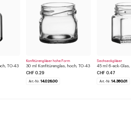
Konfitürengläser hohe Form
Sechseckgläser
och, TO-43
30 ml Konfitürenglas, hoch, TO-43
45 ml 6-eck-Glas,
CHF 0.29
CHF 0.47
Art.-Nr.
14.026.00
Art.-Nr.
14.380.01