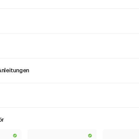
 Off Deckeln
el
nleitungen
ör