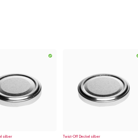
l silber
Twist-Off Deckel silber