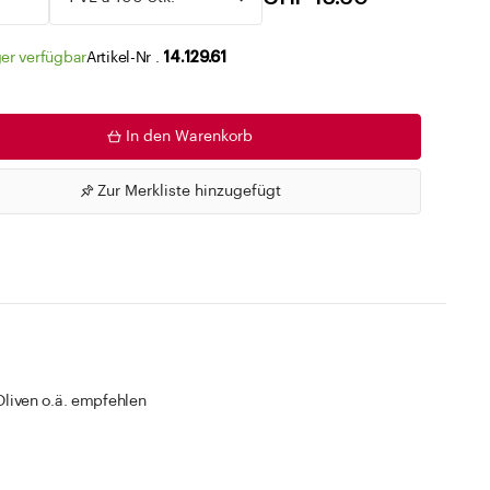
Zu den Merklisten
er verfügbar
Artikel-Nr .
14.129.61
In den Warenkorb
Zur Merkliste hinzugefügt
 Oliven o.ä. empfehlen