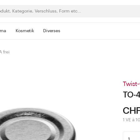
rma
Kosmetik
Diverses
 frei
Twist-
TO-4
CHF
1 VE à 1