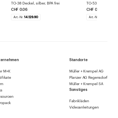
TO-38 Deckel, silber, BPA frei
TO-53 Deckel, silbe
CHF 0.06
CHF 0.15
Art.-Nr.
14.129.90
Art.-Nr.
14.129.68
ternehmen
Standorte
er M+K
Müller + Krempel AG
tifikate
Planzer AG Regensdorf
am
Müller + Krempel SA
Sonstiges
ks
sourcen
Fabrikläden
ropack
Videoanleitungen
Katalog 2026