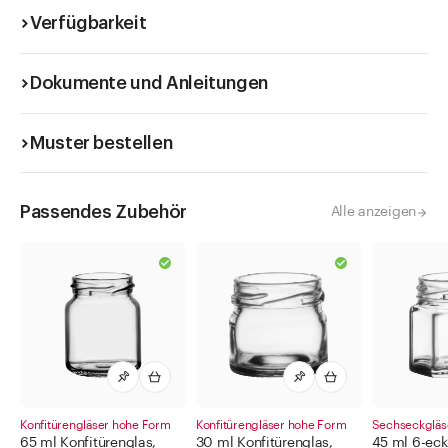
Verfügbarkeit
Dokumente und Anleitungen
Muster bestellen
Passendes Zubehör
Alle anzeigen
Konfitürengläser hohe Form
Konfitürengläser hohe Form
Sechseckgläs
65 ml Konfitürenglas,
30 ml Konfitürenglas,
45 ml 6-eck