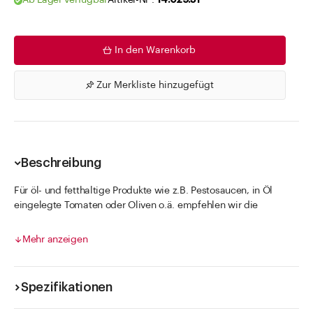
Ab Lager verfügbar
Artikel-Nr .
14.029.51
In den Warenkorb
Zur Merkliste hinzugefügt
Beschreibung
Für öl- und fetthaltige Produkte wie z.B. Pestosaucen, in Öl
eingelegte Tomaten oder Oliven o.ä. empfehlen wir die
Verwendung von ESBO-reduzierten Twist-off Deckeln (ESBO =
epoxydised Soy Bean Oil).
Mehr anzeigen
Verschliessen von Twist Off Deckeln
Spezielle Twist Off Deckel
Spezifikationen