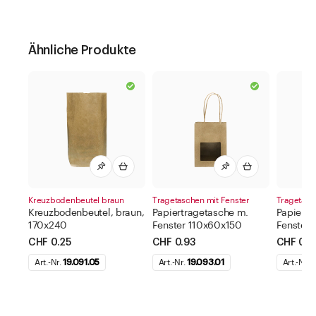
Ähnliche Produkte
Kreuzbodenbeutel braun
Tragetaschen mit Fenster
Tragetasc
Kreuzbodenbeutel, braun,
Papiertragetasche m.
Papiertr
170x240
Fenster 110x60x150
Fenster 
CHF 0.25
CHF 0.93
CHF 0.9
Art.-Nr.
19.091.05
Art.-Nr.
19.093.01
Art.-Nr.
1