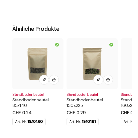
Ähnliche Produkte
Standbodenbeutel
Standbodenbeutel
Standbod
Standbodenbeutel
Standbodenbeutel
Standbo
85x140
130x225
160x270
CHF 0.24
CHF 0.29
CHF 0.3
Art.-Nr.
19.101.60
Art.-Nr.
19.101.61
Art.-Nr.
1