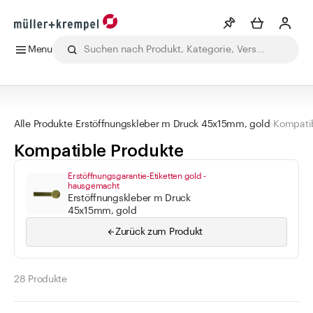
Menu
Merkliste
Mehr anzeigen
Alle Produkte
Getränke
Labor
Lebensmittel
Pharma
Ko
Info
Alle Produkte
Erstöffnungskleber m Druck 45x15mm, gold
Kompatib
Sie haben keine Wunschlisten erstellt
Kompatible Produkte
Kategorien
Erstöffnungsgarantie-Etiketten gold -
hausgemacht
Erstöffnungskleber m Druck
Apothekenbedarf
45x15mm, gold
Flaschen
Zurück zum Produkt
Gläser
Verschlüsse
28 Produkte
Zubehör