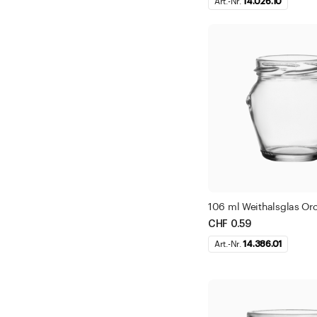
Art.-Nr.
14.026.10
106 ml Weithalsglas Orc
CHF 0.59
Art.-Nr.
14.386.01