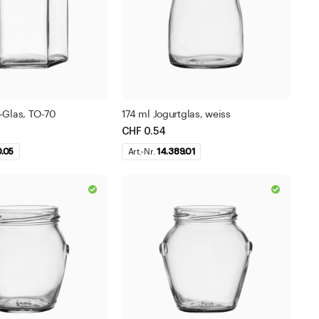
-Glas, TO-70
174 ml Jogurtglas, weiss
CHF 0.54
0.05
Art.-Nr.
14.389.01