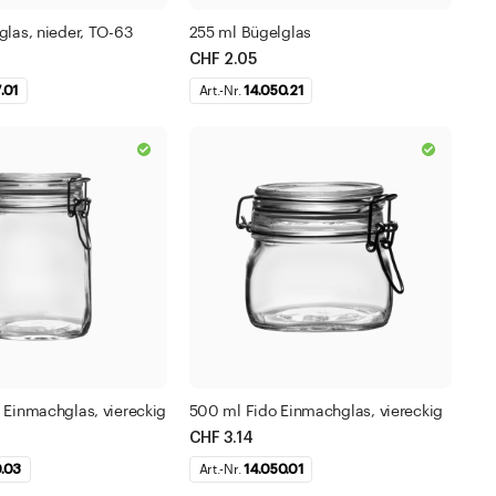
las, nieder, TO-63
255 ml Bügelglas
CHF 2.05
.01
Art.-Nr.
14.050.21
 Einmachglas, viereckig
500 ml Fido Einmachglas, viereckig
CHF 3.14
0.03
Art.-Nr.
14.050.01