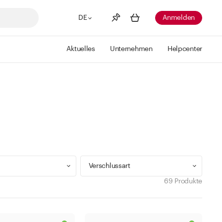
DE
Anmelden
Aktuelles
Unternehmen
Helpcenter
Merkliste
Mehr anzeigen
Info
Sie haben keine Wunschlisten
erstellt
Verschlussart
69 Produkte