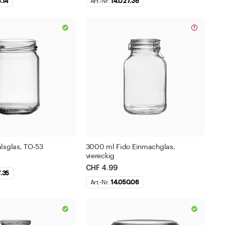
.14
Art.-Nr.
14.027.36
lsglas, TO-53
3000 ml Fido Einmachglas,
viereckig
CHF 4.99
.35
Art.-Nr.
14.050.06