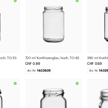
grün
Min
Max
blau
CHF
CHF
rot
silber
 ml
gold
brau
gelb
weiss
nden
Filter anwenden
hoch, TO-53
720 ml Konfitürenglas, hoch, TO-82
390 ml Konfit
trans
CHF 0.89
CHF 0.69
n
Schliessen
schw
Art.-Nr.
14.026.05
Art.-Nr.
14.02
kupfe
Fi
oran