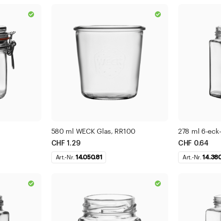
580 ml WECK Glas, RR100
278 ml 6-eck
CHF 1.29
CHF 0.64
Art.-Nr.
14.050.81
Art.-Nr.
14.38