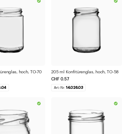
Zu den Merklisten
Drehverschluss
Korkmündung
n
Filter anwenden
ürenglas, hoch, TO-70
205 ml Konfitürenglas, hoch, TO-58
parent
CHF 0.57
Schliessen
arz
6.04
Art.-Nr.
14.026.03
r
lter anwenden
ge
Schliessen