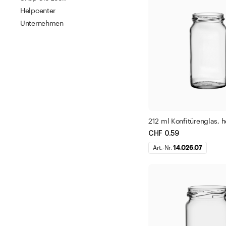
0 - 99 ml
Helpcenter
100 - 299 ml
Unternehmen
300 - 499 ml
500 - 999 ml
1000 - 10.000
Filter anwe
212 ml Konfitürenglas, 
CHF 0.59
Schliesse
Art.-Nr.
14.026.07