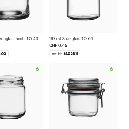
renglas, hoch, TO-43
167 ml Sturzglas, TO-66
CHF 0.45
6.00
Art.-Nr.
14.026.11