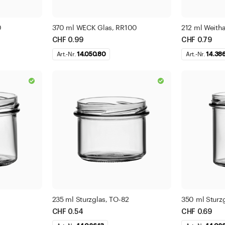
0
370 ml WECK Glas, RR100
212 ml Weitha
CHF 0.99
CHF 0.79
Art.-Nr.
14.050.80
Art.-Nr.
14.38
235 ml Sturzglas, TO-82
350 ml Sturz
CHF 0.54
CHF 0.69