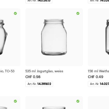
Art.-Nr.
14.026.13
Art.-Nr.
14.026
io, TO-53
535 ml Jogurtglas, weiss
156 ml Weitha
CHF 0.98
CHF 0.49
Art.-Nr.
14.389.02
Art.-Nr.
14.027