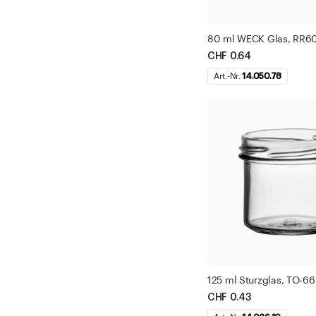
80 ml WECK Glas, RR6
CHF 0.64
Art.-Nr.
14.050.78
125 ml Sturzglas, TO-66
CHF 0.43