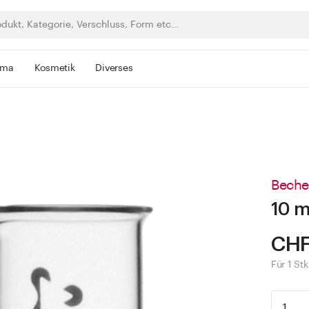
rma
Kosmetik
Diverses
Beche
10 m
CHF
Für 1 Stk