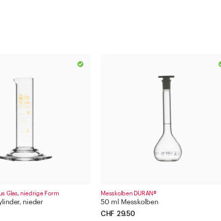
us Glas, niedrige Form
Messkolben DURAN®
linder, nieder
50 ml Messkolben
CHF 29.50