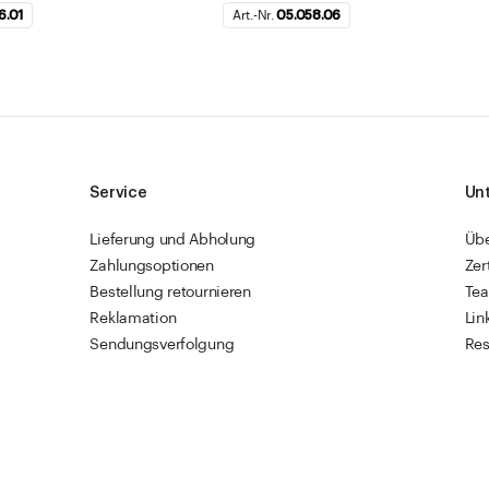
6.01
Art.-Nr.
05.058.06
Service
Un
Lieferung und Abholung
Üb
Zahlungsoptionen
Zer
Bestellung retournieren
Te
Reklamation
Lin
Sendungsverfolgung
Res
Firmenkunden
Vet
Schnellbestellung