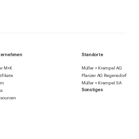
ternehmen
Standorte
er M+K
Müller + Krempel AG
tifikate
Planzer AG Regensdorf
am
Müller + Krempel SA
Sonstiges
ks
sourcen
Fabrikläden
ropack
Videoanleitungen
Katalog 2026