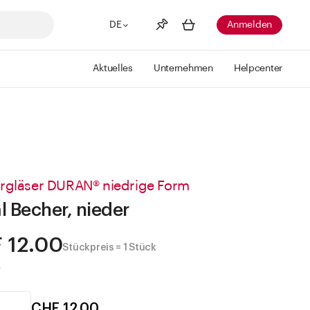
DE
Anmelden
Aktuelles
Unternehmen
Helpcenter
Merkliste
Mehr anzeigen
Info
Sie haben keine Wunschlisten
erstellt
rgläser DURAN® niedrige Form
l Becher, nieder
 12.00
Stückpreis = 1 Stück
.
CHF 12.00