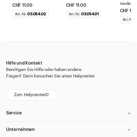
nieder
CHF 11.00
CHF 11.00
CHF 14.
Art.-Nr.
03.054.02
Art.-Nr.
03.054.01
Art.-Nr.
0
Hilfe und Kontakt
Benötigen Sie Hilfe oder haben andere
Fragen? Dann besuchen Sie unser Helpcenter.
Zum Helpcenter
Service
Unternehmen