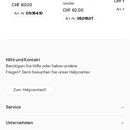
CHF 66.
nieder
CHF 83.00
Art.-Nr.
0
CHF 62.00
Art.-Nr.
03.054.10
Art.-Nr.
05.016.07
Hilfe und Kontakt
Benötigen Sie Hilfe oder haben andere
Fragen? Dann besuchen Sie unser Helpcenter.
Zum Helpcenter
Service
Unternehmen