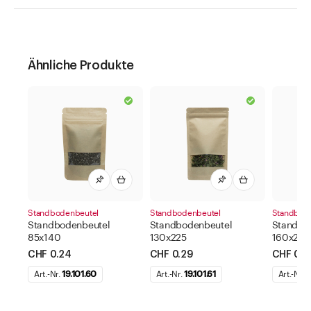
Ähnliche Produkte
Standbodenbeutel
Standbodenbeutel
Standbod
Standbodenbeutel
Standbodenbeutel
Standbo
85x140
130x225
160x270
CHF 0.24
CHF 0.29
CHF 0.3
Art.-Nr.
19.101.60
Art.-Nr.
19.101.61
Art.-Nr.
1