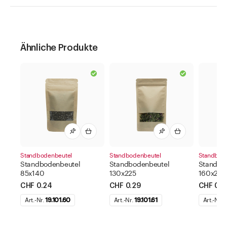
Ähnliche Produkte
Standbodenbeutel
Standbodenbeutel
Standbod
Standbodenbeutel
Standbodenbeutel
Standbo
85x140
130x225
160x270
CHF 0.24
CHF 0.29
CHF 0.3
Art.-Nr.
19.101.60
Art.-Nr.
19.101.61
Art.-Nr.
1