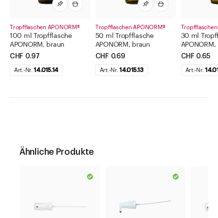
Tropfflaschen APONORM®
Tropfflaschen APONORM®
Tropfflasch
100 ml Tropfflasche
50 ml Tropfflasche
30 ml Tropf
APONORM, braun
APONORM, braun
APONORM, 
CHF 0.97
CHF 0.69
CHF 0.65
Art.-Nr.
14.015.14
Art.-Nr.
14.015.13
Art.-Nr.
14.0
Ähnliche Produkte