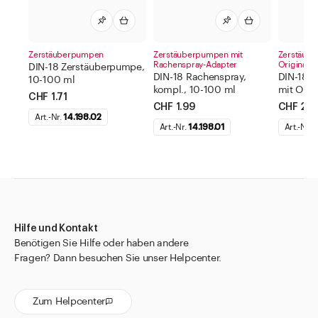
Zerstäuberpumpen
Zerstäuberpumpen mit
Zerstäub
Rachenspray-Adapter
Originalit
DIN-18 Zerstäuberpumpe,
DIN-18 Rachenspray,
DIN-18 
10-100 ml
kompl., 10-100 ml
mit OR, 
CHF 1.71
CHF 1.99
CHF 2.4
Art.-Nr.
14.198.02
Art.-Nr.
14.198.01
Art.-Nr.
1
Hilfe und Kontakt
Benötigen Sie Hilfe oder haben andere
Fragen? Dann besuchen Sie unser Helpcenter.
Zum Helpcenter