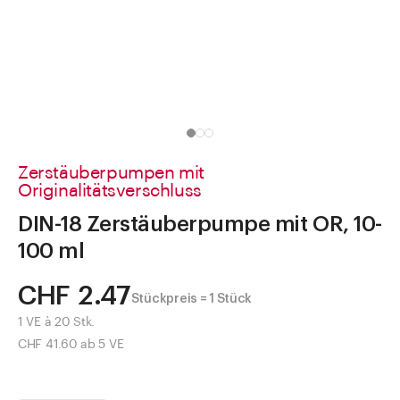
Direkt zu
Aktuelles
Shop the Look
Helpcenter
Unternehmen
Zerstäuberpumpen mit
Originalitätsverschluss
DIN-18 Zerstäuberpumpe mit OR, 10-
100 ml
CHF 2.47
Stückpreis = 1 Stück
1 VE à 20 Stk.
CHF 41.60 ab 5 VE