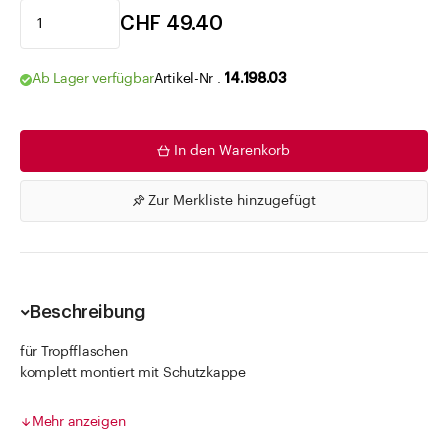
CHF 49.40
Ab Lager verfügbar
Artikel-Nr .
14.198.03
In den Warenkorb
Zur Merkliste hinzugefügt
Beschreibung
für Tropfflaschen
komplett montiert mit Schutzkappe
Fördervolumen pro Hub 0.14 ml
Steigrohrlänge manuell anpassen
Mehr anzeigen
Funktioniert auch kopfüber