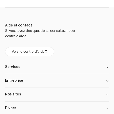
Fermetures en aluminium
Fermetures en plastique
Aide et contact
Fermetures pour bouteille Air en PET
Si vous avez des questions, consultez notre
Fermetures pour sachets
centre d’aide.
Pots à épices
Accessoires
Vers le centre d’aide
Aller à
Actualités
Services
Shop le Look
Centre d'aide
Entreprise
Entreprise
Nos sites
Divers