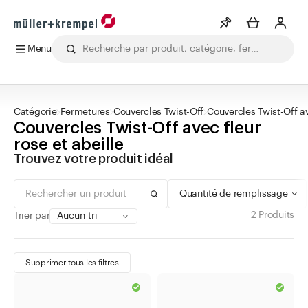
Menu
0 - 99 ml
vert
Bague à vis
Min
Max
Liste de souhaits
Voir plus
100 - 299 ml
bleu
Bague plate
CHF
CHF
Tous les produits
Boissons
Laboratoire
Alimentation
Phar
300 - 499 ml
rouge
Catégorie
Fermetures
Couvercles Twist-Off
Couvercles Twist-Off a
Info
Couvercles Twist-Off avec fleur
500 - 999 ml
argent
Vous n'avez pas créé de wishlist
rose et abeille
1000 - 10.000 ml
or
Trouvez votre produit idéal
Catégories
brun
Quantité de remplissage
jaune
Matériel de pharmacie
blanc
2 Produits
Trier par
Bouteilles
transparent
Bocaux
noir
Supprimer tous les filtres
Fermetures
cuivre
Accessoires pour bocaux à conserves
orange