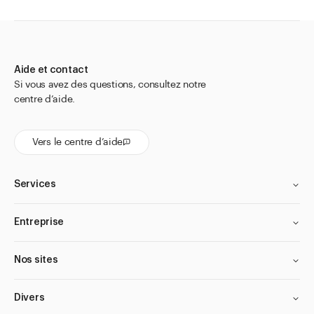
Pour flacons à pénicilline
Pour minis-tubes dosette
Pour Pot à onguent Salwis
Aide et contact
Si vous avez des questions, consultez notre
Pour pots doseurs APONORM
centre d’aide.
Pour tubes en aluminium
Pour tubes à onguent
Vers le centre d’aide
Adaptateur pour tubes avec canule avec bague M-7 et
M-11
Services
Adaptateur pour tubes en PE de capacité 125 ml
Adaptateur pour tubes en PE de capacité 35 ml
Entreprise
Adaptateur pour tubes en PE de capacité 75 ml
Nos sites
Appareils pour remplir les tubes APONORM®
Buse sans trou
Divers