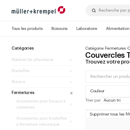
Tous les produits
Boissons
Laboratoire
Alimentation
Catégories
Catégorie
Fermetures
C
Couvercles T
Matériel de pharmacie
Trouvez votre pro
Bouteilles
Bocaux
Couleur
Fermetures
Trier par
Accessoires pour bocaux à
conserves
Supprimer tous les fil
Accessoires pour bouteilles
à fermeture mécanique
vert