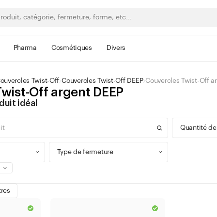
Pharma
Cosmétiques
Divers
ouvercles Twist-Off
Couvercles Twist-Off DEEP
Couvercles Twist-Off a
wist-Off argent DEEP
duit idéal
Quantité de
Type de fermeture
0 - 9
tres
100 -
Bague à vis
300 -