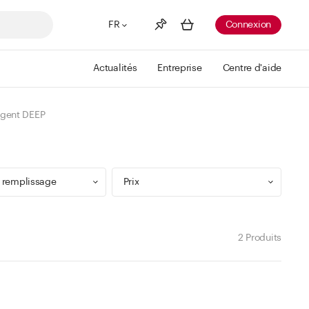
FR
Connexion
Actualités
Entreprise
Centre d'aide
Liste de souhaits
Voir plus
rgent DEEP
Info
Vous n'avez pas créé de wishlist
 remplissage
Prix
2 Produits
9 ml
Min
Max
 299 ml
CHF
CHF
 499 ml