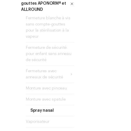
gouttes APONORM® et
ALLROUND
Fermeture blanche à vis
sans compte-gouttes
pour la stérilisation à la
vapeur
Fermeture de sécurité
pour enfant sans anneau
de sécurité
Fermetures avec
anneaux de sécurité
Monture avec pinceau
Monture avec spatule
Spray nasal
Vaporisateur