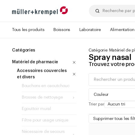
Tous les produits
Boissons
Laboratoire
Alimentation
Catégories
Catégorie
Matériel de 
Spray nasal
Matériel de pharmacie
Trouvez votre pro
Accessoires couvercles
et divers
Bouchons en caoutchouc
Couleur
Brosses de nettoyage
Trier par
Egouttoir mural
Supprimer tous les fil
Filtre pour usage unique
vert
Nécessaire de secours