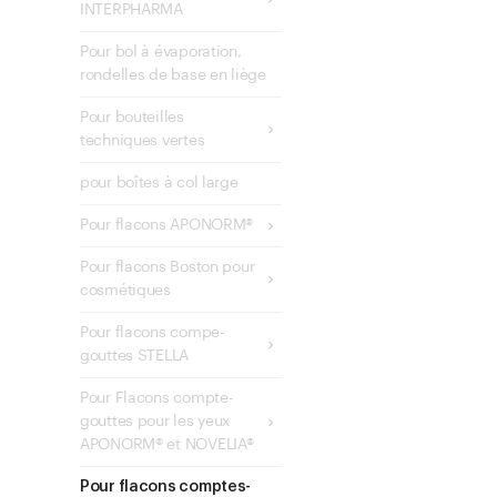
INTERPHARMA
Pour bol à évaporation,
rondelles de base en liège
Pour bouteilles
techniques vertes
pour boîtes à col large
Pour flacons APONORM®
Pour flacons Boston pour
cosmétiques
Pour flacons compe-
gouttes STELLA
Pour Flacons compte-
gouttes pour les yeux
APONORM® et NOVELIA®
Pour flacons comptes-