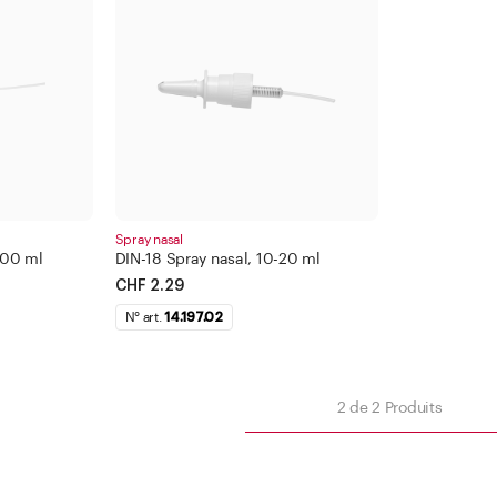
Bague plate
500 -
1000 
Appl
Appliquer le filtre
Spray nasal
100 ml
DIN-18 Spray nasal, 10-20 ml
Fermer
CHF 2.29
N° art.
14.197.02
iltre
2
de
2
Produits