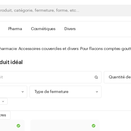
Pharma
Cosmétiques
Divers
pharmacie
Accessoires couvercles et divers
Pour flacons comptes-go
duit idéal
Quantité de
Type de fermeture
0 - 9
tres
100 -
Bague à vis
300 -