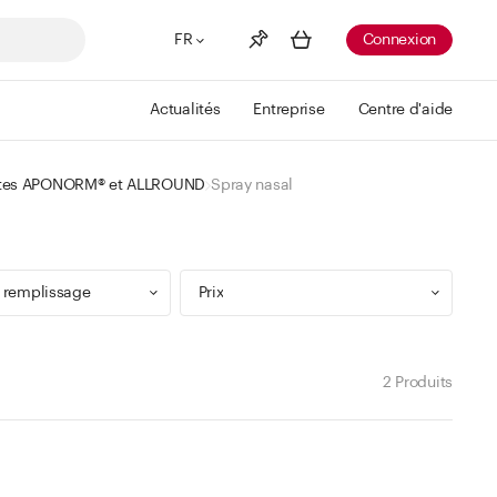
FR
Connexion
Actualités
Entreprise
Centre d'aide
Liste de souhaits
Voir plus
uttes APONORM® et ALLROUND
Spray nasal
Info
Vous n'avez pas créé de wishlist
 remplissage
Prix
2 Produits
9 ml
Min
Max
 299 ml
CHF
CHF
 499 ml