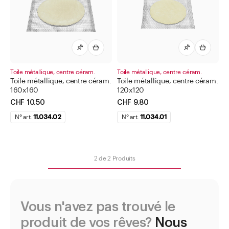
Bidons
Bouteilles pour liquides chimiques et techniques
Boîtes à col large
Boîtes à tisane
Carte à tiques avec loupe
Toile métallique, centre céram.
Toile métallique, centre céram.
Toile métallique, centre céram.
Toile métallique, centre céram.
Cosmétique
160x160
120x120
CHF 10.50
CHF 9.80
Dispensateur de médicaments
N° art.
11.034.02
N° art.
11.034.01
Divers
Divers articles de laboratoire
Articles pour statifs
2
de
2
Produits
Anneaux de statifs
Manchon double
Pince à trois doigts Castaloy
Vous n'avez pas trouvé le
produit de vos rêves?
Nous
Pince à trois doigts pour burettes Castaloy