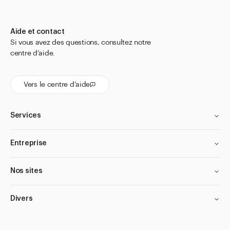
Mesures béchers en polypropylène
Mortiers
Aide et contact
Papier de pesage
Si vous avez des questions, consultez notre
centre d’aide.
Pelles et cuillères
Pilons
Vers le centre d’aide
Pincettes et Pinces
Poire pour pipette
Services
Poires propipettes, ballons de Peleus
Entreprise
Spatules
Etiquettes pour matériel de pharmacie
Nos sites
Flacons compte-gouttes
Flacons compte-gouttes pour les yeux et le nez
Divers
Flacons d'apothicaire