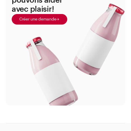
pouvons aider
Cartes
avec plaisir!
Entonnoirs
Créer une demande
Eprouvettes graduées en polypropylène
Filtres plissés
Filtres ronds
Lamelles porte-objet
Lunettes protectrices
Mesures béchers en polypropylène
Mortiers
Papier de pesage
Pelles et cuillères
Pilons
Pincettes et Pinces