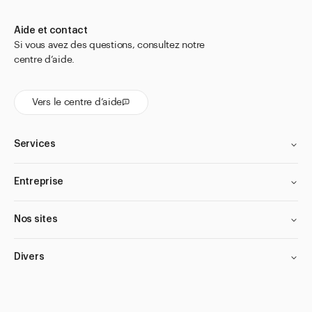
Poire pour pipette
Aide et contact
Poires propipettes, ballons de Peleus
Si vous avez des questions, consultez notre
Spatules
centre d’aide.
Etiquettes pour matériel de pharmacie
Vers le centre d’aide
Flacons compte-gouttes
Flacons compte-gouttes pour les yeux et le nez
Services
Flacons d'apothicaire
Flacons pharmaceutique
Entreprise
Flacons pour méthadone
Nos sites
Flacons à perfusion
Flacons/boîtes à comprimés et poudres
Divers
Gélules et capsules
Moules et emballages pour suppositoires