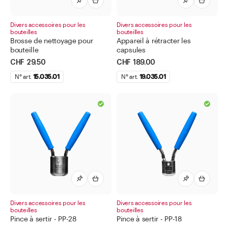
Aller à
Actualités
Divers accessoires pour les
Divers accessoires pour les
bouteilles
bouteilles
Shop le Look
Brosse de nettoyage pour
Appareil à rétracter les
Centre d'aide
bouteille
capsules
Entreprise
CHF 29.50
CHF 189.00
N° art.
15.035.01
N° art.
19.035.01
Divers accessoires pour les
Divers accessoires pour les
bouteilles
bouteilles
Pince à sertir - PP-28
Pince à sertir - PP-18