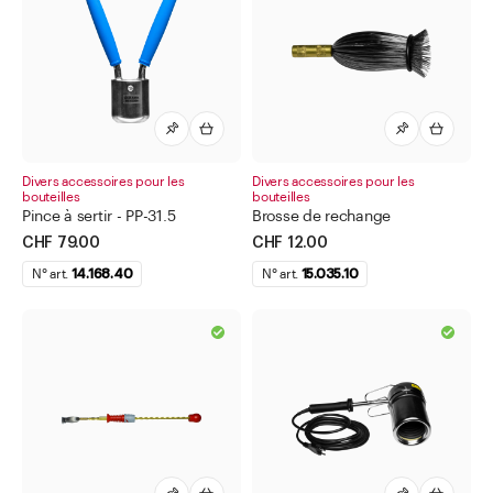
Capsules rétractables
Carton pour bouteilles
Divers accessoires pour les bouteilles
Appareil à main pour fermer les capsules
Brosse de nettoyage pour bouteille
Pince à sertir
Divers accessoires pour les
Divers accessoires pour les
bouteilles
bouteilles
Pince à sertir - PP-31.5
Doseur eau-de-vie
Brosse de rechange
CHF 79.00
CHF 12.00
Paniers en bois
N° art.
14.168.40
N° art.
15.035.10
Parfums d'Ambiance
Sacs et sachets
Saupoudreuse à épices / Moulins à épices
Tissus pour couvercles
Élastiques
Étiquettes pour produits alimentaires