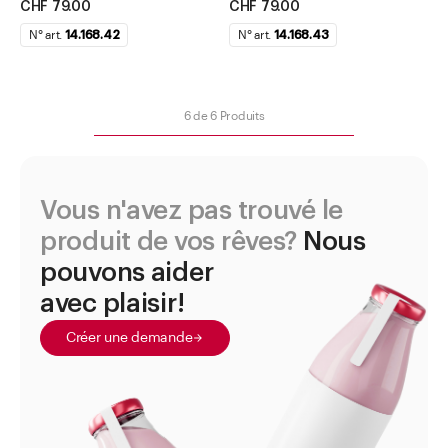
CHF 79.00
CHF 79.00
N° art.
14.168.42
N° art.
14.168.43
6
de
6
Produits
Vous n'avez pas trouvé le
produit de vos rêves?
Nous
pouvons aider
avec plaisir!
Créer une demande