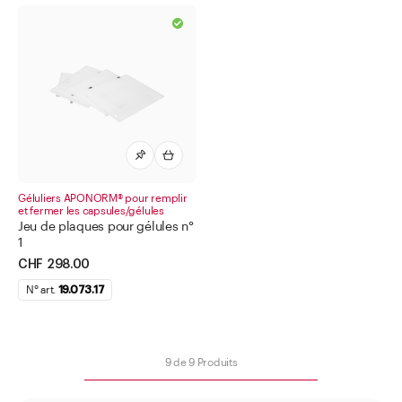
Géluliers APONORM® pour remplir
et fermer les capsules/gélules
Jeu de plaques pour gélules n°
1
CHF 298.00
N° art.
19.073.17
9
de
9
Produits