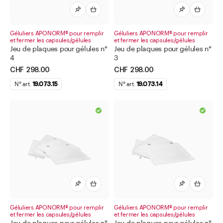
Divers articles de laboratoire
Etiquettes pour matériel de pharmacie
Géluliers APONORM® pour remplir
Géluliers APONORM® pour remplir
Flacons compte-gouttes
et fermer les capsules/gélules
et fermer les capsules/gélules
Jeu de plaques pour gélules n°
Jeu de plaques pour gélules n°
Flacons compte-gouttes pour les yeux et le nez
4
3
Flacons d'apothicaire
CHF 298.00
CHF 298.00
N° art.
19.073.15
N° art.
19.073.14
Flacons pharmaceutique
Flacons pour méthadone
Flacons à perfusion
Flacons/boîtes à comprimés et poudres
Gélules et capsules
Moules et emballages pour suppositoires
Pots à onguent, crème et pots doseurs
Tamis universels et tamis
Géluliers APONORM® pour remplir
Géluliers APONORM® pour remplir
et fermer les capsules/gélules
et fermer les capsules/gélules
Thermomètres