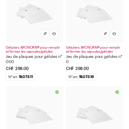
Géluliers APONORM® pour remplir et fermer les
capsules/gélules
Géluliers 60 trous
Jeux de plaques pour géluliers
Articles de laboratoire en verre
Géluliers APONORM® pour remplir
Géluliers APONORM® pour remplir
et fermer les capsules/gélules
Bidons
et fermer les capsules/gélules
Jeu de plaques pour gélules n°
Jeu de plaques pour gélules n°
Bouteilles pour liquides chimiques et techniques
000
0
CHF 298.00
CHF 298.00
Boîtes à col large
N° art.
19.073.11
N° art.
19.073.16
Boîtes à tisane
Carte à tiques avec loupe
Cosmétique
Dispensateur de médicaments
Divers