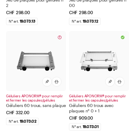
Jeu de plaques pour gélules n°
Jeu de plaques pour gélules n°
2
00
Tubes
CHF 298.00
CHF 298.00
Tubes pour granules
N° art.
19.073.13
N° art.
19.073.12
Vaporisateur
Bouteilles
Bocaux
Fermetures
Accessoires
Aller à
Actualités
Géluliers APONORM® pour remplir
Géluliers APONORM® pour remplir
Shop le Look
et fermer les capsules/gélules
et fermer les capsules/gélules
Centre d'aide
Géluliers 60 trous, sans plaque
Géluliers 60 trous avec
plaques n° 0 + 1
Entreprise
CHF 332.00
CHF 909.00
N° art.
19.073.02
N° art.
19.073.01