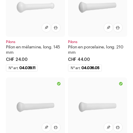
Bidons
Bouteilles pour liquides chimiques et techniques
Boîtes à col large
Boîtes à tisane
Carte à tiques avec loupe
Pilons
Pilons
Pilon en mélamine, long. 145
Pilon en porcelaine, long. 210
Cosmétique
mm
mm
CHF 24.00
CHF 44.00
Dispensateur de médicaments
N° art.
04.039.11
N° art.
04.036.05
Divers
Divers articles de laboratoire
Articles pour statifs
Brûleur Bunsen
Capsules à évaporation
Cartes
Entonnoirs