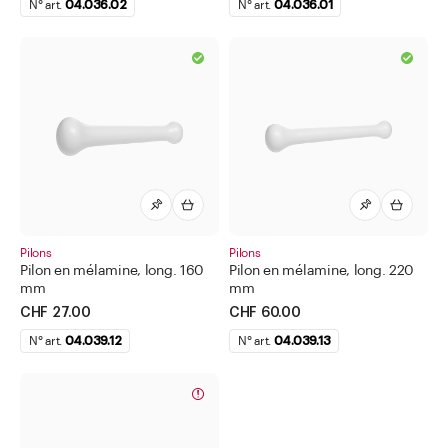
N° art.
04.036.02
N° art.
04.036.01
Poire pour pipette
Poires propipettes, ballons de Peleus
Spatules
Etiquettes pour matériel de pharmacie
Flacons compte-gouttes
Flacons compte-gouttes pour les yeux et le nez
Flacons d'apothicaire
Flacons pharmaceutique
Pilons
Pilons
Pilon en mélamine, long. 160
Pilon en mélamine, long. 220
Flacons pour méthadone
mm
mm
CHF 27.00
CHF 60.00
Flacons à perfusion
N° art.
04.039.12
N° art.
04.039.13
Flacons/boîtes à comprimés et poudres
Gélules et capsules
Moules et emballages pour suppositoires