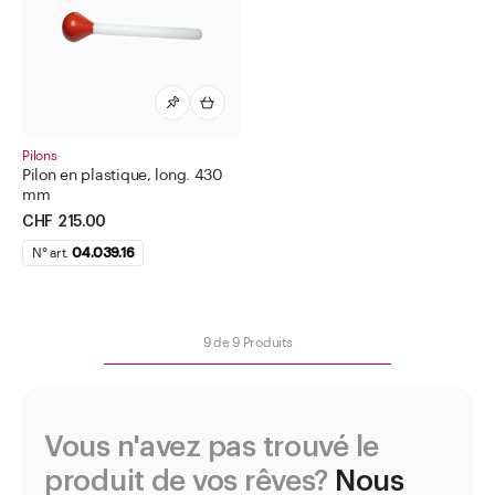
Pots à onguent, crème et pots doseurs
Tamis universels et tamis
Thermomètres
Tubes
Pilons
Tubes pour granules
Pilon en plastique, long. 430
Vaporisateur
mm
CHF 215.00
Bouteilles
N° art.
04.039.16
Bocaux
Fermetures
9
de
9
Produits
Accessoires
Aller à
Actualités
Shop le Look
Vous n'avez pas trouvé le
Centre d'aide
produit de vos rêves?
Nous
Entreprise