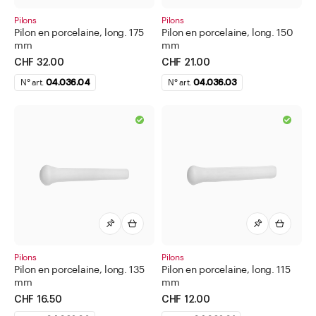
Eprouvettes graduées en polypropylène
Pilons
Pilons
Pilon en porcelaine, long. 175
Pilon en porcelaine, long. 150
Filtres plissés
mm
mm
CHF 32.00
CHF 21.00
Filtres ronds
N° art.
04.036.04
N° art.
04.036.03
Lamelles porte-objet
Lunettes protectrices
Mesures béchers en polypropylène
Mortiers
Papier de pesage
Pelles et cuillères
Pilons
Pilons en mélamine et plastique
Pilons
Pilons
Pilon en porcelaine, long. 135
Pilon en porcelaine, long. 115
Pilons en porcelaine
mm
mm
CHF 16.50
CHF 12.00
Pincettes et Pinces