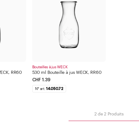
Bague plate
500 -
1000 
Appl
Appliquer le filtre
Bouteilles à jus WECK
 WECK, RR60
530 ml Bouteille à jus WECK, RR60
Fermer
CHF 1.39
N° art.
14.050.72
iltre
2
de
2
Produits