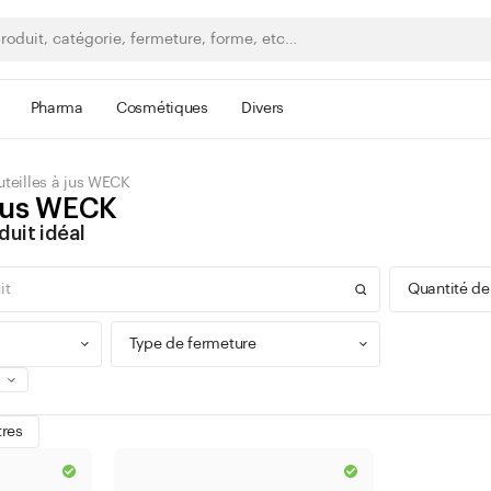
Pharma
Cosmétiques
Divers
uteilles à jus WECK
 jus WECK
duit idéal
Quantité de
Type de fermeture
0 - 9
tres
100 -
Bague à vis
300 -