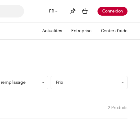
FR
Connexion
Actualités
Entreprise
Centre d'aide
Liste de souhaits
Voir plus
Info
Vous n'avez pas créé de wishlist
 remplissage
Prix
2 Produits
9 ml
Min
Max
 299 ml
CHF
CHF
 499 ml