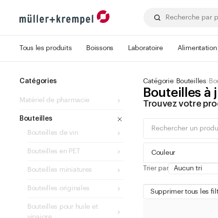
Tous les produits
Boissons
Laboratoire
Alimentation
Catégories
Catégorie
Bouteilles
Bo
Bouteilles à
Matériel de pharmacie
Trouvez votre pro
Bouteilles
Bouteilles de vin
Bouteilles en PET
Couleur
Trier par
Bouteilles miniatures
Bouteilles originales
Supprimer tous les fil
Bouteilles pour huile et
vert
vinaigre