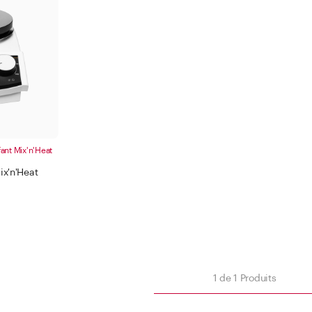
Bague plate
500 -
1000 
Appl
Appliquer le filtre
ant Mix'n'Heat
ix'n'Heat
Fermer
iltre
1
de
1
Produits