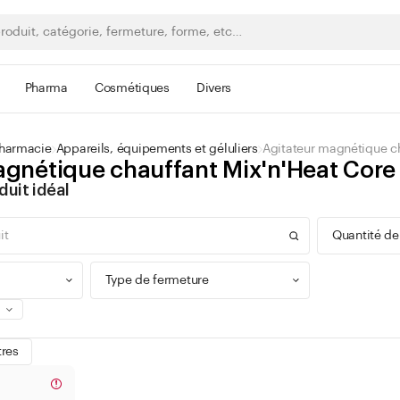
Pharma
Cosmétiques
Divers
pharmacie
Appareils, équipements et géluliers
Agitateur magnétique ch
agnétique chauffant Mix'n'Heat Core
duit idéal
Quantité de
Type de fermeture
0 - 9
tres
100 -
Bague à vis
300 -