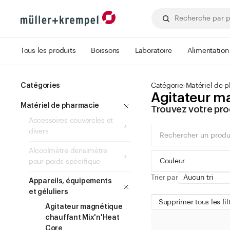
Tous les produits
Boissons
Laboratoire
Alimentation
Catégories
Catégorie
Matériel de 
Agitateur m
Matériel de pharmacie
Trouvez votre pro
Accessoires couvercles et
divers
Alcoolmètre densimètre
Couleur
pour poids spécifique
Trier par
Appareils, équipements
et géluliers
Supprimer tous les fil
Agitateur magnétique
chauffant Mix'n'Heat
vert
Core