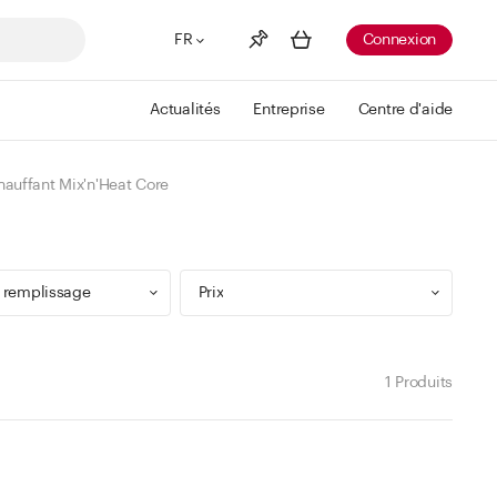
FR
Connexion
Actualités
Entreprise
Centre d'aide
Liste de souhaits
Voir plus
auffant Mix'n'Heat Core
Info
Vous n'avez pas créé de wishlist
 remplissage
Prix
1 Produits
9 ml
Min
Max
 299 ml
CHF
CHF
 499 ml