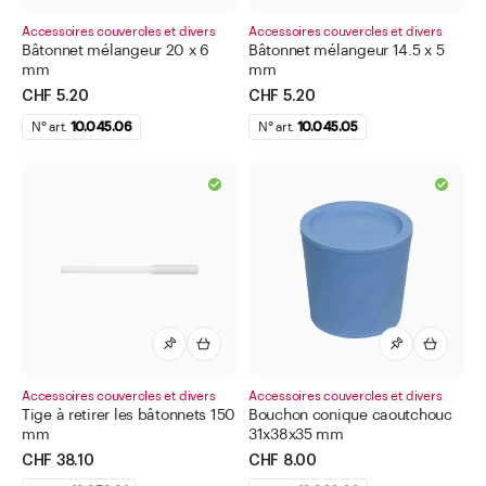
Flacons à perfusion
Accessoires couvercles et divers
Accessoires couvercles et divers
Bâtonnet mélangeur 20 x 6
Bâtonnet mélangeur 14.5 x 5
Flacons/boîtes à comprimés et poudres
mm
mm
Gélules et capsules
CHF 5.20
CHF 5.20
Moules et emballages pour suppositoires
N° art.
10.045.06
N° art.
10.045.05
Pots à onguent, crème et pots doseurs
Tamis universels et tamis
Thermomètres
Tubes
Tubes pour granules
Vaporisateur
Bouteilles
Accessoires couvercles et divers
Accessoires couvercles et divers
Tige à retirer les bâtonnets 150
Bouchon conique caoutchouc
Bocaux
mm
31x38x35 mm
Fermetures
CHF 38.10
CHF 8.00