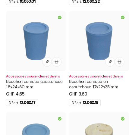
N° art.
10.050.01
N° art.
12.060.22
Accessoires
Aller à
Actualités
Shop le Look
Centre d'aide
Entreprise
Accessoires couvercles et divers
Accessoires couvercles et divers
Bouchon conique caoutchouc
Bouchon conique en
18x24x30 mm
caoutchouc 17x22x25 mm
CHF 4.65
CHF 3.60
N° art.
12.060.17
N° art.
12.060.15