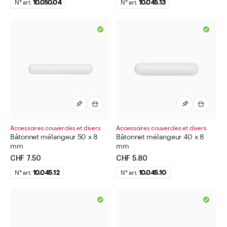
N° art.
10.050.04
N° art.
10.045.13
Pour flacons à pénicilline
Pour minis-tubes dosette
Pour Pot à onguent Salwis
Pour pots doseurs APONORM
Pour tubes en aluminium
Pour tubes à onguent
Récipient pour mélanger le thé
Accessoires couvercles et divers
Accessoires couvercles et divers
Support pour éprouvettes
Bâtonnet mélangeur 50 x 8
Bâtonnet mélangeur 40 x 8
mm
mm
Alcoolmètre densimètre pour poids spécifique
CHF 7.50
CHF 5.80
Appareils, équipements et géluliers
N° art.
10.045.12
N° art.
10.045.10
Articles de laboratoire en verre
Bidons
Bouteilles pour liquides chimiques et techniques