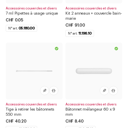
Pour flacons APONORM®
Accessoires couvercles et divers
Accessoires couvercles et divers
7 ml Pipettes à usage unique
Kit 2 anneaux + couvercle bain-
Pour flacons Boston pour cosmétiques
marie
CHF 0.05
CHF 91.00
Pour flacons compe-gouttes STELLA
N° art.
05.180.00
N° art.
11.196.10
Pour Flacons compte-gouttes pour les yeux APONORM®
et NOVELIA®
Pour flacons comptes-gouttes APONORM® et
ALLROUND
Pour flacons en Polyéthylène
Pour flacons PULVIS en PET
Pour flacons PULVIS en verre
Pour flacons Ronde Unie pour parfum
Accessoires couvercles et divers
Accessoires couvercles et divers
Pour flacons Snap-Cap
Tige à retirer les bâtonnets
Bâtonnet mélangeur 60 x 9
550 mm
mm
Pour flacons Veral
CHF 40.20
CHF 8.40
Pour flacons à perfusion