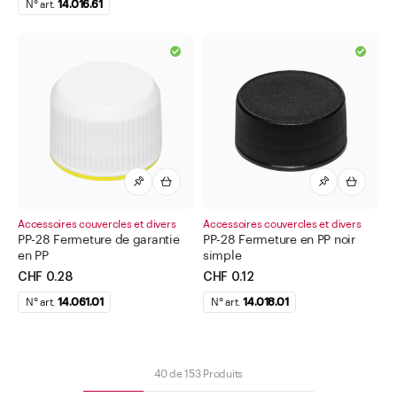
N° art.
14.016.61
Accessoires couvercles et divers
Accessoires couvercles et divers
PP-28 Fermeture de garantie
PP-28 Fermeture en PP noir
en PP
simple
CHF 0.28
CHF 0.12
N° art.
14.061.01
N° art.
14.018.01
40
de
153
Produits