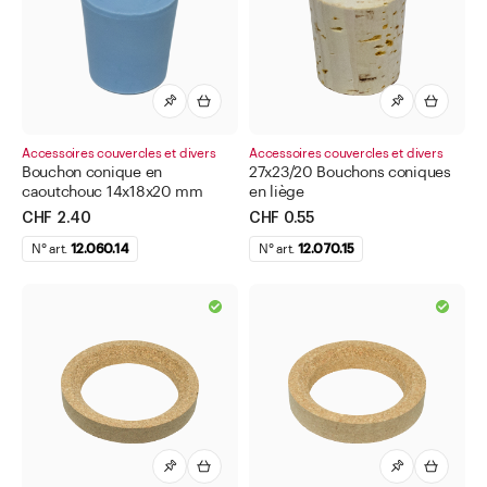
Accessoires couvercles et divers
Accessoires couvercles et divers
Bouchon conique en
27x23/20 Bouchons coniques
caoutchouc 14x18x20 mm
en liège
CHF 2.40
CHF 0.55
N° art.
12.060.14
N° art.
12.070.15