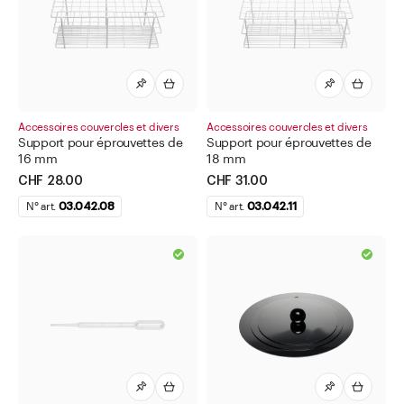
Nécessaire de secours pour soins oculaires
Ordonnanciers
Pince pour éprouvettes
Pipettes
Accessoires couvercles et divers
Accessoires couvercles et divers
Support pour éprouvettes de
Support pour éprouvettes de
Pompe à lotion blanc
16 mm
18 mm
CHF 28.00
Pompe à lotion noir
CHF 31.00
N° art.
03.042.08
N° art.
03.042.11
Pour agitateur magnétique Heidolph
Pour bain-marie APOTEC® pour composition
Pour bidons superposables
Pour bocaux INTERPHARMA
Pour bol à évaporation, rondelles de base en liège
Pour bouteilles techniques vertes
pour boîtes à col large