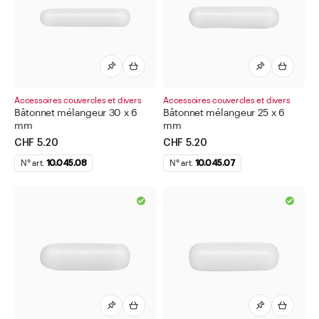
Boîtes à col large
Boîtes à tisane
Carte à tiques avec loupe
Cosmétique
Accessoires couvercles et divers
Accessoires couvercles et divers
Dispensateur de médicaments
Bâtonnet mélangeur 30 x 6
Bâtonnet mélangeur 25 x 6
mm
mm
Divers
CHF 5.20
CHF 5.20
Divers articles de laboratoire
N° art.
10.045.08
N° art.
10.045.07
Etiquettes pour matériel de pharmacie
Flacons compte-gouttes
Flacons compte-gouttes pour les yeux et le nez
Flacons d'apothicaire
Flacons pharmaceutique
Flacons pour méthadone