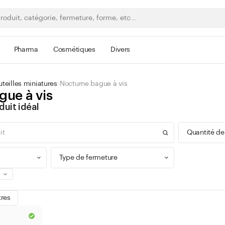
Pharma
Cosmétiques
Divers
teilles miniatures
Nocturne bague à vis
gue à vis
duit idéal
Quantité de
Type de fermeture
0 - 9
tres
100 -
Bague à vis
300 -