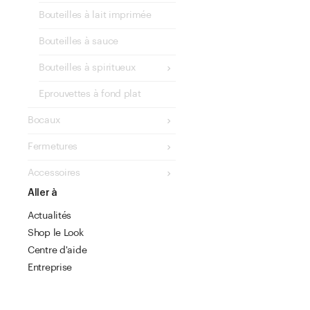
Bouteilles à lait imprimée
Bouteilles à sauce
Bouteilles à spiritueux
Eprouvettes à fond plat
Bocaux
Fermetures
Accessoires
Aller à
Actualités
Shop le Look
Centre d'aide
Entreprise