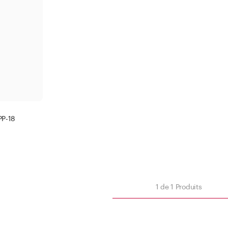
Bague plate
500 -
1000 
Appl
Appliquer le filtre
PP-18
Fermer
iltre
1
de
1
Produits