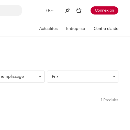
FR
Connexion
Actualités
Entreprise
Centre d'aide
Liste de souhaits
Voir plus
Info
Vous n'avez pas créé de wishlist
 remplissage
Prix
1 Produits
9 ml
Min
Max
 299 ml
CHF
CHF
 499 ml