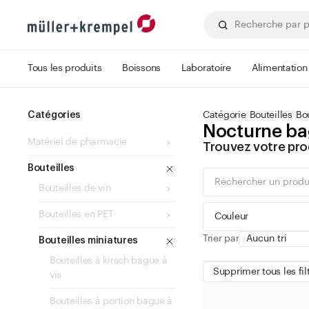
Tous les produits
Boissons
Laboratoire
Alimentation
Catégories
Catégorie
Bouteilles
Bou
Nocturne ba
Matériel de pharmacie
Trouvez votre pro
Bouteilles
Bouteilles de vin
Bouteilles en PET
Couleur
Trier par
Bouteilles miniatures
Bouteilles à kirsch bague à
Supprimer tous les fil
vis
vert
Bouteilles à portion bague à