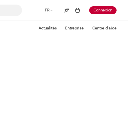
FR
Connexion
Actualités
Entreprise
Centre d'aide
Liste de souhaits
Voir plus
Info
Vous n'avez pas créé de wishlist