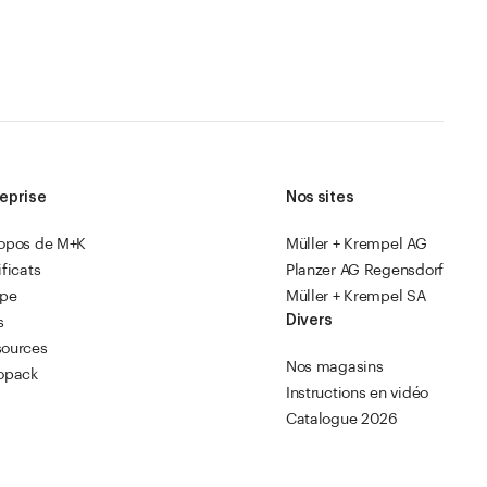
Accéder aux listes de souhaits
eprise
Nos sites
ropos de M+K
Müller + Krempel AG
ificats
Planzer AG Regensdorf
ipe
Müller + Krempel SA
Divers
s
sources
Nos magasins
opack
Instructions en vidéo
Catalogue 2026