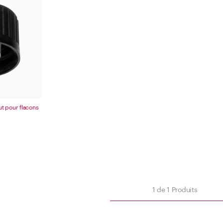
Bague plate
500 -
1000 
Appl
Appliquer le filtre
t pour flacons
Fermer
iltre
1
de
1
Produits