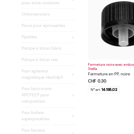
pour soins oculaires
bleu
rouge
Ordonnanciers
argent
Pince pour éprouvettes
or
Pipettes
brun
Pompe à lotion blanc
jaune
blanc
Pompe à lotion noir
Fermeture noire avec embou
transparent
Stella
Pour agitateur
Fermeture en PP, noire
noir
magnétique Heidolph
CHF 0.30
cuivre
Pour bain-marie
N° art.
14.195.02
Appliquer le f
orange
APOTEC® pour
composition
Fermer
Pour bidons
superposables
Pour bocaux