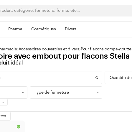
Pharma
Cosmétiques
Divers
pharmacie
Accessoires couvercles et divers
Pour flacons compe-goutte
ire avec embout pour flacons Stella
duit idéal
Quantité de
Type de fermeture
0 - 9
tres
100 -
Bague à vis
300 -