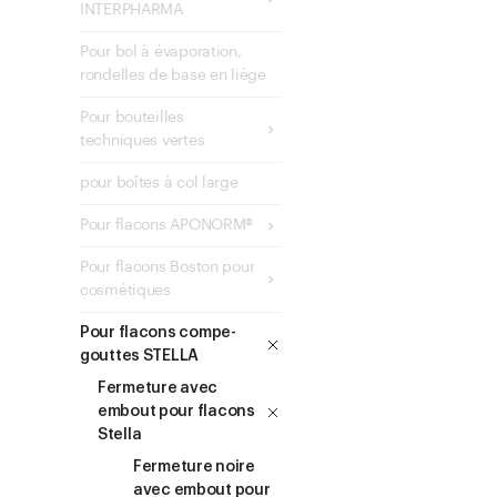
INTERPHARMA
Pour bol à évaporation,
rondelles de base en liège
Pour bouteilles
techniques vertes
pour boîtes à col large
Pour flacons APONORM®
Pour flacons Boston pour
cosmétiques
Pour flacons compe-
gouttes STELLA
Fermeture avec
embout pour flacons
Stella
Fermeture noire
avec embout pour