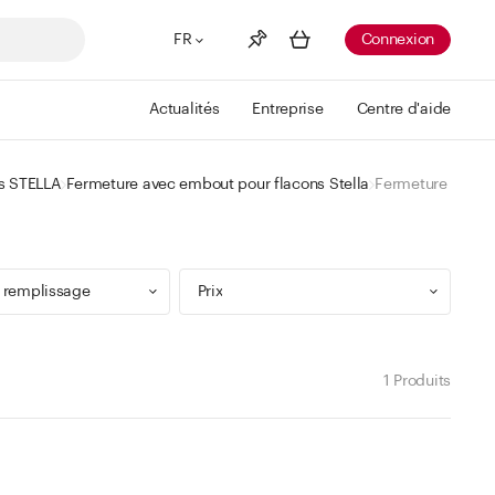
FR
Connexion
Actualités
Entreprise
Centre d'aide
Liste de souhaits
Voir plus
s STELLA
Fermeture avec embout pour flacons Stella
Fermeture noire 
Info
Vous n'avez pas créé de wishlist
 remplissage
Prix
1 Produits
9 ml
Min
Max
 299 ml
CHF
CHF
 499 ml