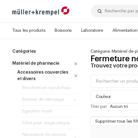
Tous les produits
Boissons
Laboratoire
Alimentation
Catégories
Catégorie
Matériel de 
Fermeture no
Matériel de pharmacie
Trouvez votre pro
Accessoires couvercles
et divers
Bouchons en caoutchouc
Couleur
Brosses de nettoyage
Trier par
Egouttoir mural
Supprimer tous les fil
Filtre pour usage unique
vert
Nécessaire de secours