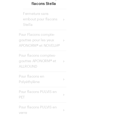
flacons Stella
Fermeture sans
embout pour flacons
Stella
Pour Flacons compte-
gouttes pour les yeux
APONORM® et NOVELIA®
Pour flacons comptes-
gouttes APONORM® et
ALLROUND
Pour flacons en
Polyéthylène
Pour flacons PULVIS en
PET
Pour flacons PULVIS en
verre