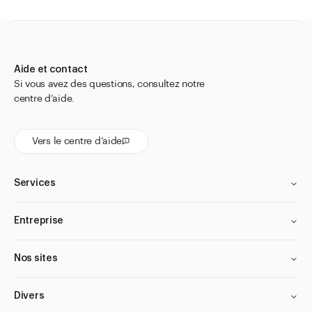
Fermeture bleue avec compte-gouttes vertical
Fermeture de sécurité pour enfant avec fermeture de
garantie
Aide et contact
Fermeture ivoire avec compte-gouttes vertical
Si vous avez des questions, consultez notre
centre d’aide.
Fermeture noire avec compte-gouttes vertical
Fermeture rouge avec compte-gouttes incliné
Vers le centre d’aide
Fermetures avec anneaux de sécurité
Flipdropper
Services
Monture avec pinceau
Monture avec spatule
Entreprise
Spray nasal
Nos sites
Vaporisateur
Vaporisateur avec adaptateur pour gorge
Divers