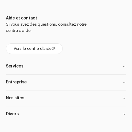
Pour flacons Snap-Cap
Pour flacons Veral
Aide et contact
Si vous avez des questions, consultez notre
Pour flacons à perfusion
centre d’aide.
Pour flacons à pénicilline
Pour minis-tubes dosette
Vers le centre d’aide
Pour Pot à onguent Salwis
Pour pots doseurs APONORM
Services
Pour tubes en aluminium
Entreprise
Pour tubes à onguent
Récipient pour mélanger le thé
Nos sites
Support pour éprouvettes
Divers
Alcoolmètre densimètre pour poids spécifique
Appareils, équipements et géluliers