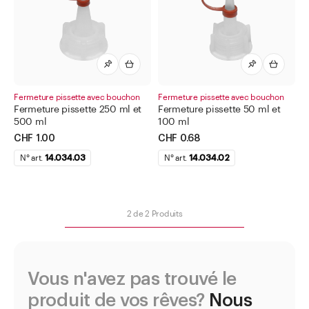
Nécessaire de secours pour soins oculaires
Ordonnanciers
Pince pour éprouvettes
Pipettes
Fermeture pissette avec bouchon
Fermeture pissette avec bouchon
Fermeture pissette 250 ml et
Fermeture pissette 50 ml et
Pompe à lotion blanc
500 ml
100 ml
CHF 1.00
Pompe à lotion noir
CHF 0.68
N° art.
14.034.03
N° art.
14.034.02
Pour agitateur magnétique Heidolph
Pour bain-marie APOTEC® pour composition
Pour bidons superposables
2
de
2
Produits
Pour bocaux INTERPHARMA
Pour bol à évaporation, rondelles de base en liège
Vous n'avez pas trouvé le
Pour bouteilles techniques vertes
produit de vos rêves?
Nous
pour boîtes à col large