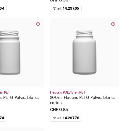
CHF 0.90
.64
N° art.
14.297.65
en PET
Flacons PULVIS en PET
 PETG-Pulvis, blanc,
200ml Flacons PETG-Pulvis, blanc,
carton
CHF 0.85
.74
N° art.
14.297.76