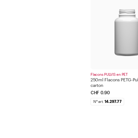
Flacons PULVIS en PET
250ml Flacons PETG-Pulv
carton
CHF 0.90
N° art.
14.297.77