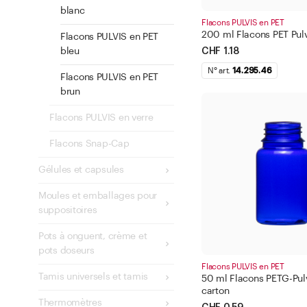
blanc
Flacons PULVIS en PET
200 ml Flacons PET Pulv
Flacons PULVIS en PET
CHF 1.18
bleu
N° art.
14.295.46
Flacons PULVIS en PET
brun
Flacons PULVIS en verre
Flacons Snap-Cap
Gélules et capsules
Moules et emballages pour
suppositoires
Pots à onguent, crème et
pots doseurs
Flacons PULVIS en PET
Tamis universels et tamis
50 ml Flacons PETG-Pulv
carton
Thermomètres