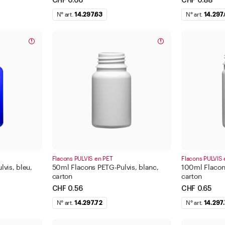
CHF 0.66
CHF 0.88
N° art.
14.297.63
N° art.
14.297
Flacons PULVIS en PET
Flacons PULVIS 
vis, bleu,
50ml Flacons PETG-Pulvis, blanc,
100ml Flacons
carton
carton
CHF 0.56
CHF 0.65
N° art.
14.297.72
N° art.
14.297