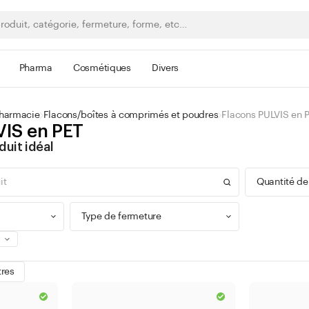
Pharma
Cosmétiques
Divers
pharmacie
Flacons/boîtes à comprimés et poudres
Flacons PULVIS en 
VIS en PET
duit idéal
Quantité de
Type de fermeture
0 - 9
tres
100 -
Bague à vis
300 -