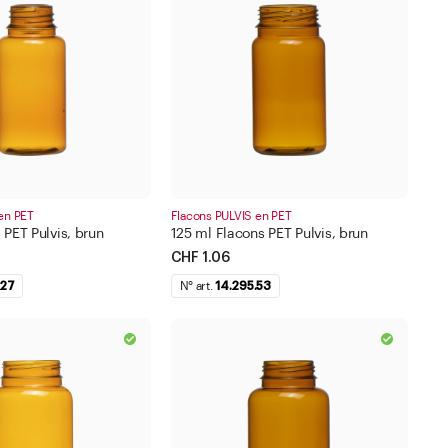
Accéder aux listes de souhaits
 999 ml
- 10.000 ml
iquer le filtre
Appliquer le filtre
Fermer
Fermer
en PET
Flacons PULVIS en PET
 PET Pulvis, brun
125 ml Flacons PET Pulvis, brun
CHF 1.06
.27
N° art.
14.295.53