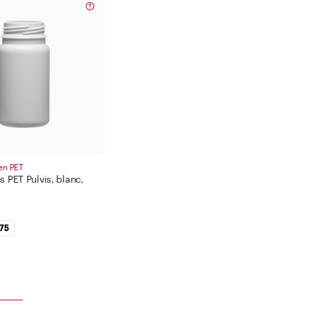
en PET
s PET Pulvis, blanc,
.75