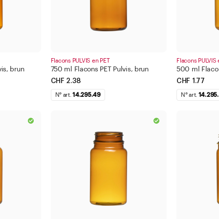
Flacons PULVIS en PET
Flacons PULVIS 
is, brun
750 ml Flacons PET Pulvis, brun
500 ml Flacon
CHF 2.38
CHF 1.77
N° art.
14.295.49
N° art.
14.295