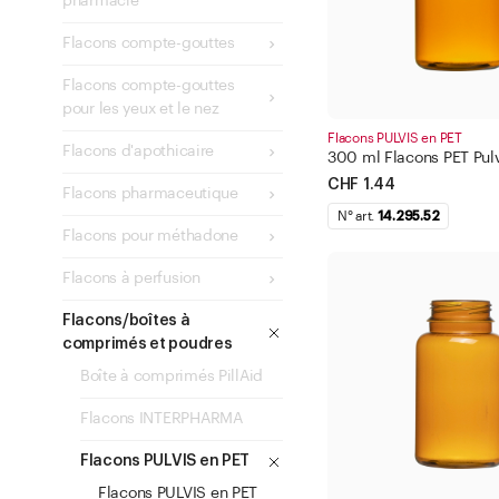
pharmacie
Flacons compte-gouttes
Flacons compte-gouttes
pour les yeux et le nez
Flacons PULVIS en PET
Flacons d'apothicaire
300 ml Flacons PET Pulv
CHF 1.44
Flacons pharmaceutique
N° art.
14.295.52
Flacons pour méthadone
Flacons à perfusion
Flacons/boîtes à
comprimés et poudres
Boîte à comprimés PillAid
Flacons INTERPHARMA
Flacons PULVIS en PET
Flacons PULVIS en PET