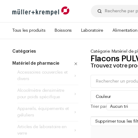
Tous les produits
Boissons
Laboratoire
Alimentation
Catégories
Catégorie
Matériel de 
Flacons PUL
Matériel de pharmacie
Trouvez votre pro
Accessoires couvercles et
divers
Alcoolmètre densimètre
Couleur
pour poids spécifique
Trier par
Appareils, équipements et
géluliers
Supprimer tous les fil
Articles de laboratoire en
verre
vert