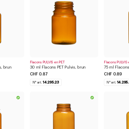
Bague plate
500 -
1000 
Appl
Appliquer le filtre
Flacons PULVIS en PET
Flacons PULVIS 
s, brun
30 ml Flacons PET Pulvis, brun
75 ml Flacons
Fermer
CHF 0.87
CHF 0.89
N° art.
14.295.23
N° art.
14.295
iltre