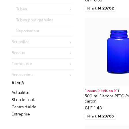
CHF 0.59
N° art.
14.297.62
Tubes
Tubes pour granules
Vaporisateur
Bouteilles
Bocaux
Fermetures
Accessoires
Aller à
Flacons PULVIS en PET
Actualités
500 ml Flacons PETG-Pul
Shop le Look
carton
Centre d'aide
CHF 1.43
Entreprise
N° art.
14.297.66