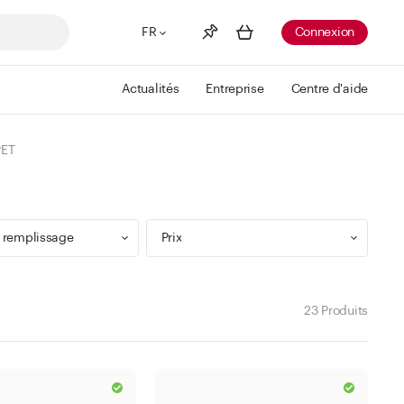
FR
Connexion
Actualités
Entreprise
Centre d'aide
Liste de souhaits
Voir plus
PET
Info
Vous n'avez pas créé de wishlist
 remplissage
Prix
23 Produits
9 ml
Min
Max
 299 ml
CHF
CHF
 499 ml