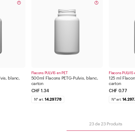
Flacons PULVIS en PET
Flacons PULVIS 
is, blanc,
500ml Flacons PETG-Pulvis, blanc,
125 ml Flacon
carton
carton
CHF 1.34
CHF 0.77
N° art.
14.297.78
N° art.
14.297
23
de
23
Produits