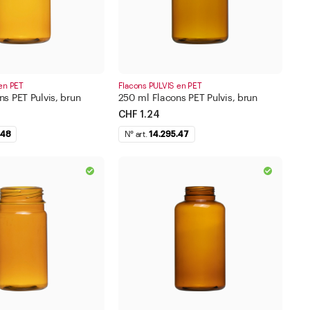
en PET
Flacons PULVIS en PET
s PET Pulvis, brun
250 ml Flacons PET Pulvis, brun
CHF 1.24
.48
N° art.
14.295.47