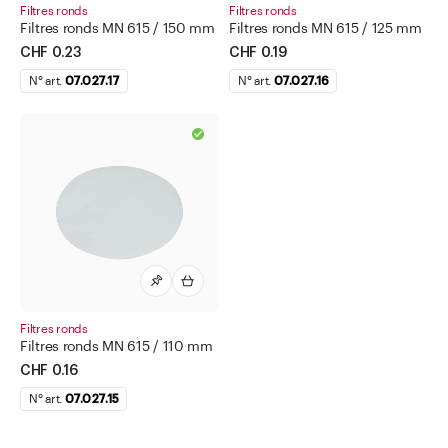
Filtres ronds
Filtres ronds
Eprouvettes graduées en polypropylène
Filtres ronds MN 615 / 150 mm
Filtres ronds MN 615 / 125 mm
CHF 0.23
CHF 0.19
Filtres plissés
N° art.
07.027.17
N° art.
07.027.16
Filtres ronds
Lamelles porte-objet
Lunettes protectrices
Mesures béchers en polypropylène
Mortiers
Papier de pesage
Pelles et cuillères
Filtres ronds
Pilons
Filtres ronds MN 615 / 110 mm
Pincettes et Pinces
CHF 0.16
Poire pour pipette
N° art.
07.027.15
Poires propipettes, ballons de Peleus