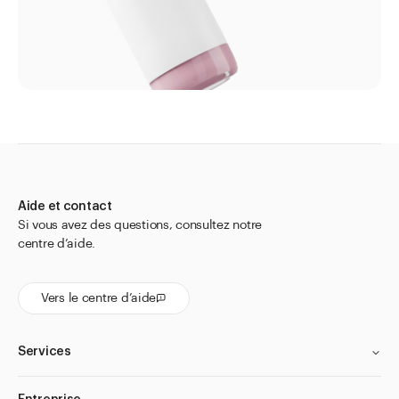
Thermomètres
Tubes
Tubes pour granules
Vaporisateur
Bouteilles
Bocaux
Fermetures
Aide et contact
Accessoires
Si vous avez des questions, consultez notre
centre d’aide.
Aller à
Actualités
Vers le centre d’aide
Shop le Look
Centre d'aide
Entreprise
Services