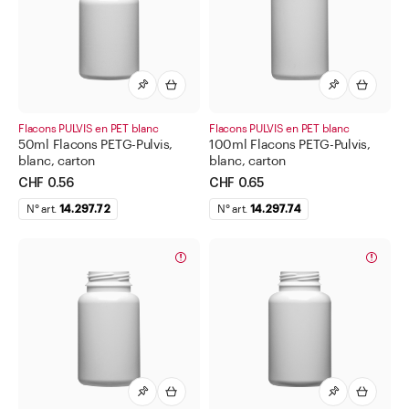
Bidons
Bouteilles pour liquides chimiques et techniques
Boîtes à col large
Boîtes à tisane
Carte à tiques avec loupe
Flacons PULVIS en PET blanc
Flacons PULVIS en PET blanc
50ml Flacons PETG-Pulvis,
100ml Flacons PETG-Pulvis,
Cosmétique
blanc, carton
blanc, carton
CHF 0.56
CHF 0.65
Dispensateur de médicaments
N° art.
14.297.72
N° art.
14.297.74
Divers
Divers articles de laboratoire
Etiquettes pour matériel de pharmacie
Flacons compte-gouttes
Flacons compte-gouttes pour les yeux et le nez
Flacons d'apothicaire
Flacons pharmaceutique