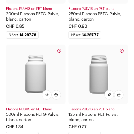
Flacons PULVIS en PET blanc
Flacons PULVIS en PET blanc
Flacons pour méthadone
200ml Flacons PETG-Pulvis,
250ml Flacons PETG-Pulvis,
blanc, carton
blanc, carton
Flacons à perfusion
CHF 0.85
CHF 0.90
Flacons/boîtes à comprimés et poudres
N° art.
14.297.76
N° art.
14.297.77
Boîte à comprimés PillAid
Flacons INTERPHARMA
Flacons PULVIS en PET
Flacons PULVIS en PET blanc
Flacons PULVIS en PET bleu
Flacons PULVIS en PET brun
Flacons PULVIS en verre
Flacons Snap-Cap
Flacons PULVIS en PET blanc
Flacons PULVIS en PET blanc
500ml Flacons PETG-Pulvis,
125 ml Flacons PET Pulvis,
Gélules et capsules
blanc, carton
blanc, carton
CHF 1.34
CHF 0.77
Moules et emballages pour suppositoires