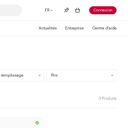
FR
Connexion
Actualités
Entreprise
Centre d'aide
Liste de souhaits
Voir plus
Info
Vous n'avez pas créé de wishlist
 remplissage
Prix
3 Produits
9 ml
Min
Max
 299 ml
CHF
CHF
 499 ml