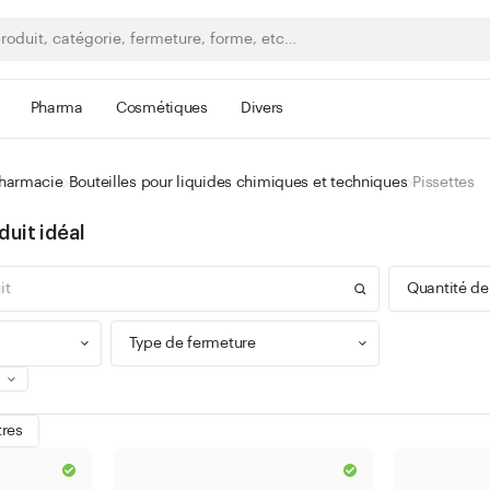
Pharma
Cosmétiques
Divers
pharmacie
Bouteilles pour liquides chimiques et techniques
Pissettes
duit idéal
Quantité de
Type de fermeture
0 - 9
tres
100 -
Bague à vis
300 -