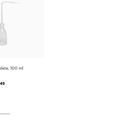
Accéder aux listes de souhaits
 999 ml
- 10.000 ml
iquer le filtre
Appliquer le filtre
Fermer
Fermer
lète, 100 ml
.49