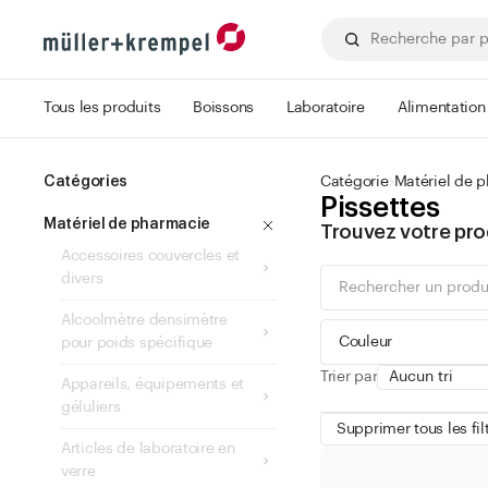
Tous les produits
Boissons
Laboratoire
Alimentation
Catégories
Catégorie
Matériel de 
Pissettes
Matériel de pharmacie
Trouvez votre pro
Accessoires couvercles et
divers
Alcoolmètre densimètre
Couleur
pour poids spécifique
Trier par
Appareils, équipements et
géluliers
Supprimer tous les fil
Articles de laboratoire en
verre
vert