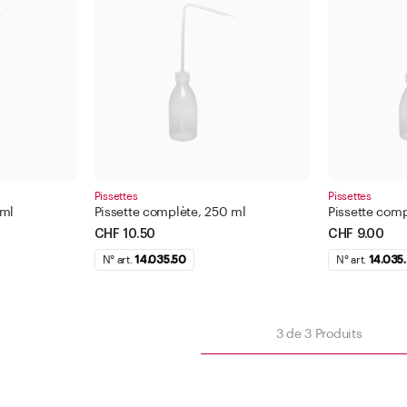
Bague plate
500 -
1000 
Appl
Appliquer le filtre
Pissettes
Pissettes
 ml
Pissette complète, 250 ml
Pissette comp
Fermer
CHF 10.50
CHF 9.00
N° art.
14.035.50
N° art.
14.035
iltre
3
de
3
Produits