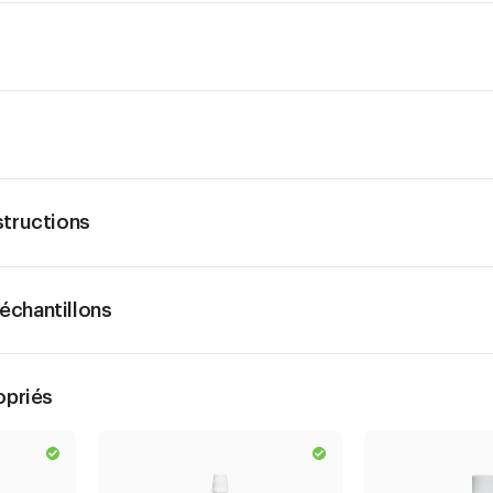
structions
chantillons
opriés