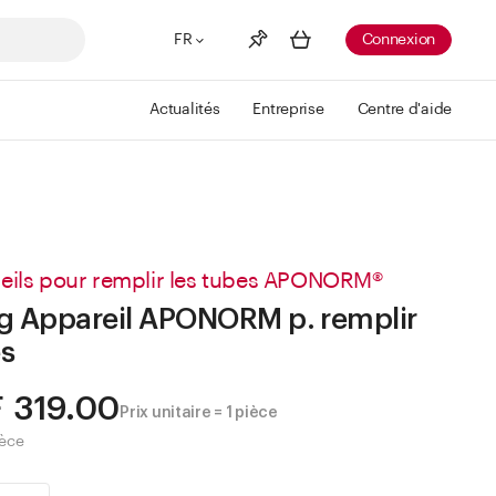
FR
Connexion
Actualités
Entreprise
Centre d'aide
Liste de souhaits
Voir plus
Info
Vous n'avez pas créé de wishlist
eils pour remplir les tubes APONORM®
g Appareil APONORM p. remplir
s
 319.00
Prix unitaire = 1 pièce
ièce