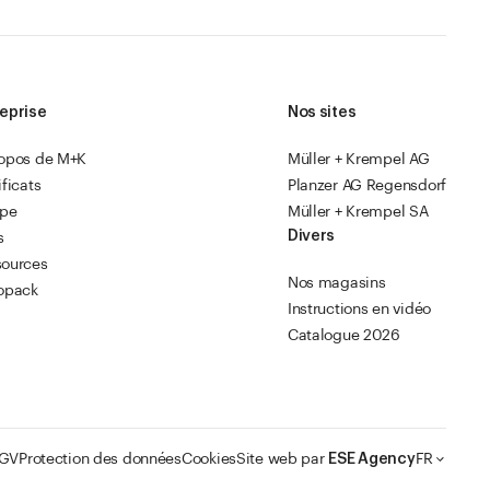
eprise
Nos sites
ropos de M+K
Müller + Krempel AG
ificats
Planzer AG Regensdorf
ipe
Müller + Krempel SA
Divers
s
sources
Nos magasins
opack
Instructions en vidéo
Catalogue 2026
GV
Protection des données
Cookies
Site web par
ESE Agency
FR