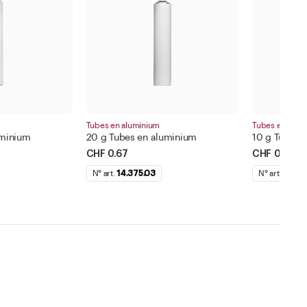
Tubes en aluminium
Tubes en alum
uminium
20 g Tubes en aluminium
10 g Tubes 
CHF 0.67
CHF 0.65
N° art.
14.375.03
N° art.
14.37