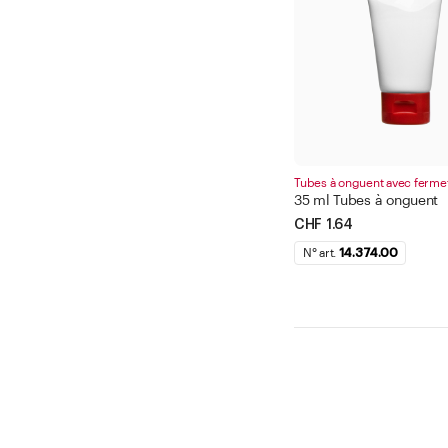
Tubes à onguent avec ferme
35 ml Tubes à onguent
CHF 1.64
N° art.
14.374.00