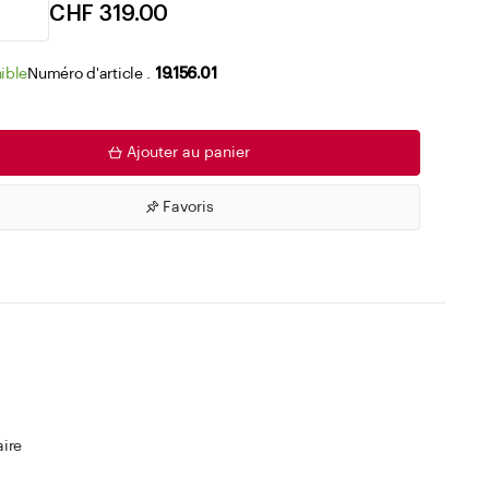
Accéder aux listes de souhaits
CHF 319.00
ible
Numéro d'article .
19.156.01
Ajouter au panier
Favoris
aire