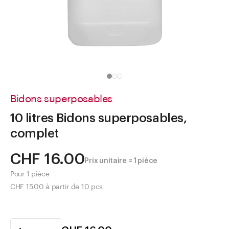
Aller à
Actualités
Shop le Look
Centre d'aide
Entreprise
Bidons superposables
10 litres Bidons superposables,
complet
CHF 16.00
Prix unitaire = 1 pièce
Pour 1 pièce
CHF 15.00 à partir de 10 pcs.