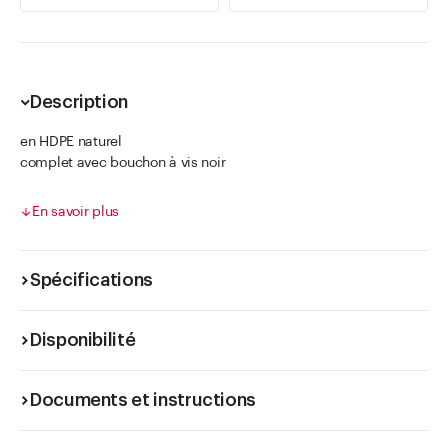
Description
en HDPE naturel
complet avec bouchon à vis noir
Le couple de serrage doit être d'au moins 20 Nm pour garantir
une étanchéité à 100 %.
En savoir plus
Spécifications
Disponibilité
Documents et instructions