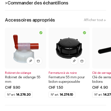
Commander des échantillons
Accessoires appropriés
Afficher tout
Robinet de vidange
Fermeture à vis noire
Clé de serrag
Robinet de vidange 55
Fermeture 55 mm pour
Clé de serr
mm
bidon superposable
bidons
CHF 9.90
CHF 1.50
CHF 4.90
N° art.
14.276.20
N° art.
14.276.10
N° art.
14.27