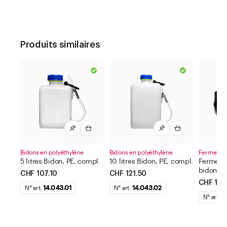
Produits similaires
Bidons en polyéthylène
Bidons en polyéthylène
Fermeture 
5 litres Bidon, PE, compl.
10 litres Bidon, PE, compl.
Fermetu
bidon su
CHF 107.10
CHF 121.50
CHF 1.5
N° art.
14.043.01
N° art.
14.043.02
N° art.
1