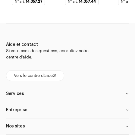
N° art.
14.357.27
N° art.
14.357.44
N° art.
1
Aide et contact
Si vous avez des questions, consultez notre
centre d’aide.
Vers le centre d’aide
Services
Entreprise
Nos sites