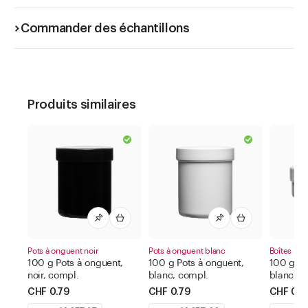
Commander des échantillons
Produits similaires
Pots à onguent noir
Pots à onguent blanc
Boîtes pla
100 g Pots à onguent,
100 g Pots à onguent,
100 g Bo
noir, compl.
blanc, compl.
blanc, c
CHF 0.79
CHF 0.79
CHF 0.7