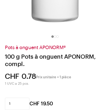
Aller à
Actualités
Shop le Look
Centre d'aide
Entreprise
Pots à onguent APONORM®
100 g Pots à onguent APONORM,
compl.
CHF 0.78
Prix unitaire = 1 pièce
1 UVC a 25 pcs.
CHF 19.50