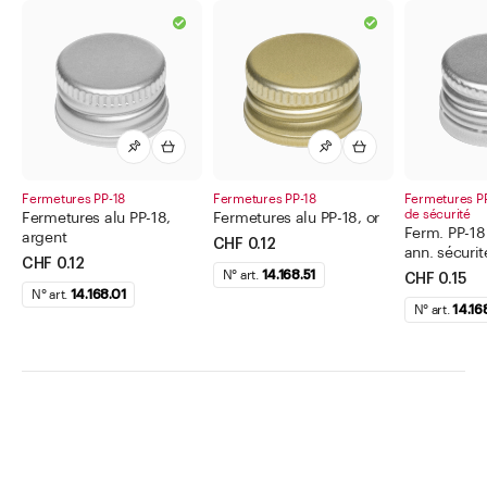
Fermetures PP-18
Fermetures PP-18
Fermetures PP
de sécurité
Fermetures alu PP-18,
Fermetures alu PP-18, or
Ferm. PP-18 
argent
CHF 0.12
ann. sécurit
CHF 0.12
N° art.
14.168.51
CHF 0.15
N° art.
14.168.01
N° art.
14.16