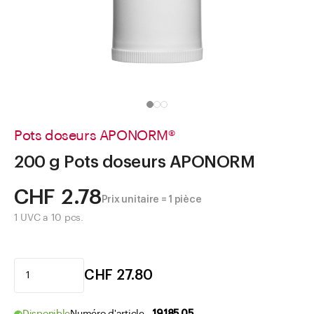
Aller à
Actualités
Shop le Look
Centre d'aide
Entreprise
Pots doseurs APONORM®
200 g Pots doseurs APONORM
CHF 2.78
Prix unitaire = 1 pièce
1 UVC a 10 pcs.
CHF 27.80