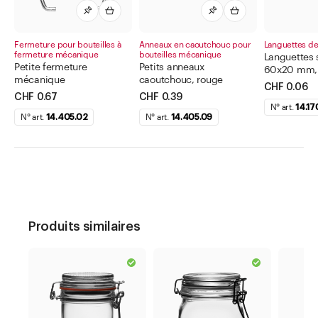
Fermeture pour bouteilles à
Anneaux en caoutchouc pour
Languettes de
fermeture mécanique
bouteilles mécanique
Languettes 
Petite fermeture
Petits anneaux
60x20 mm,
mécanique
caoutchouc, rouge
CHF 0.06
CHF 0.67
CHF 0.39
N° art.
14.17
N° art.
14.405.02
N° art.
14.405.09
Produits similaires