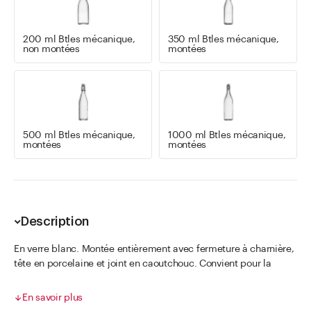
200 ml Btles mécanique,
350 ml Btles mécanique,
non montées
montées
500 ml Btles mécanique,
1000 ml Btles mécanique,
montées
montées
Description
En verre blanc. Montée entièrement avec fermeture à charnière,
tête en porcelaine et joint en caoutchouc. Convient pour la
pasteurisation jusqu'à 90°C et pour des boissons gazeuses
jusqu'à un maximum de 12 bar (pression).
En savoir plus
Existe en quantité palette (non montée) art. 14.800.007