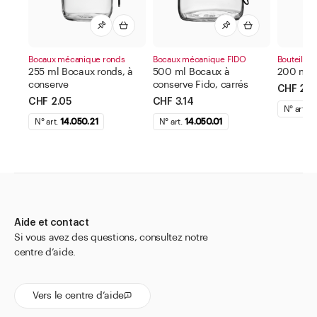
Bocaux mécanique ronds
Bocaux mécanique FIDO
Bouteilles
255 ml Bocaux ronds, à
500 ml Bocaux à
200 ml B
conserve
conserve Fido, carrés
CHF 2.9
CHF 2.05
CHF 3.14
N° art.
14
N° art.
14.050.21
N° art.
14.050.01
Aide et contact
Si vous avez des questions, consultez notre
centre d’aide.
Vers le centre d’aide