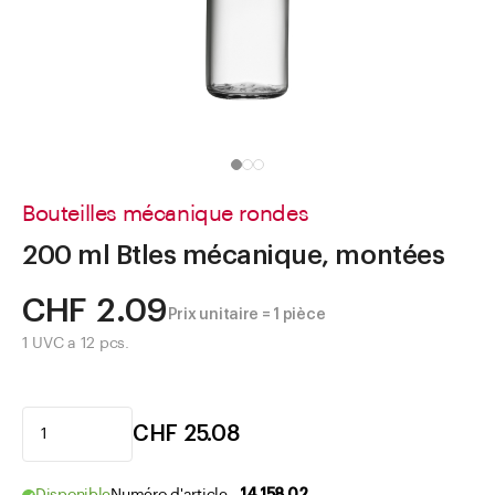
Aller à
Actualités
Shop le Look
Centre d'aide
Entreprise
Bouteilles mécanique rondes
200 ml Btles mécanique, montées
CHF 2.09
Prix unitaire = 1 pièce
1 UVC a 12 pcs.
CHF 25.08