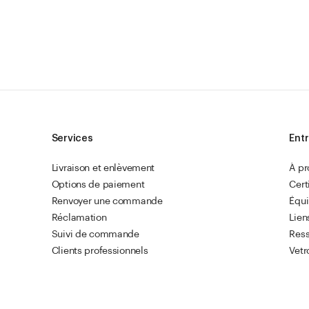
Services
Entr
Livraison et enlèvement
À p
Options de paiement
Cert
Renvoyer une commande
Équ
Réclamation
Lien
Suivi de commande
Res
Clients professionnels
Vetr
Commande rapide