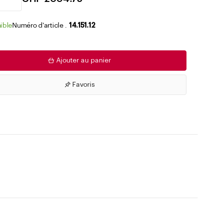
Accéder aux listes de souhaits
ible
Numéro d'article .
14.151.12
Ajouter au panier
Favoris