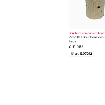
Bouchons coniques en liège
27x20/17 Bouchons coni
liège
CHF 0.52
N° art.
12.070.12