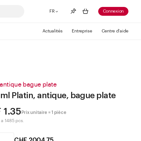
FR
Connexion
Actualités
Entreprise
Centre d'aide
Liste de souhaits
Voir plus
Info
Vous n'avez pas créé de wishlist
 antique bague plate
ml Platin, antique, bague plate
 1.35
Prix unitaire = 1 pièce
e a 1485 pcs.
CHF 2004.75