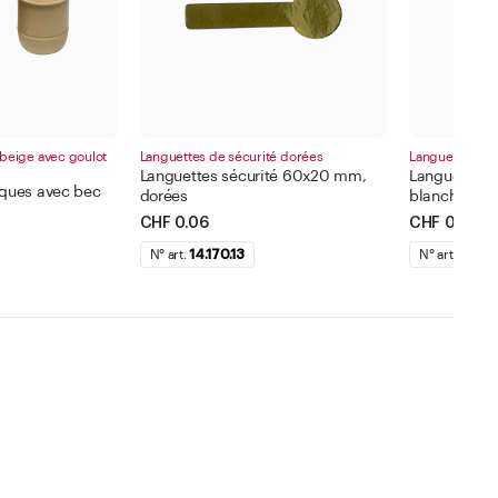
beige avec goulot
Languettes de sécurité dorées
Languettes de 
Languettes sécurité 60x20 mm,
Languettes 
iques avec bec
dorées
blanches
CHF 0.06
CHF 0.06
N° art.
14.170.13
N° art.
14.170