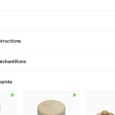
structions
chantillons
opriés