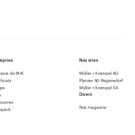
eprise
Nos sites
ropos de M+K
Müller + Krempel AG
ificats
Planzer AG Regensdorf
ipe
Müller + Krempel SA
Divers
s
sources
Nos magasins
opack
Instructions en vidéo
Catalogue 2026