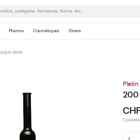
Pharma
Cosmétiques
Divers
 bague plate
Platin
200 
CHF
1 palett