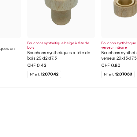
Bouchons synthétique beige à tête de
Bouchon synthétique 
bois
verseur intégré
ques en
Bouchons synthétiques à tête de
Bouchons synthét
bois 29x12x17.5
verseur 29x15x17.5
CHF 0.43
CHF 0.80
N° art.
12.070.42
N° art.
12.070.63